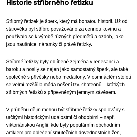
Historie stříbrného řetízku
Stříbrný řetízek je šperk, který má bohatou historii. Už od
starověku byl stříbro považováno za cennou kovinu a
používalo se k výrobě různých předmětů a ozdob, jako
jsou naušnice, náramky či právě řetízky.
Stříbrné řetízky byly oblíbené zejména v renesanci a
baroku a nosily se nejen jako samostatný šperk, ale také
společně s přívěsky nebo medailony. V osmnáctém století
se velmi rozšířila móda nošení tzv. chateonů – krátkých
stříbrných řetízků s připevněným jemným závěsem.
V průběhu dějin mohou být stříbrné řetízky spojovány s
určitými historickými událostmi či obdobími – např.
viktoriánskou Anglii, kde byly populárním obchodním
artiklem pro oblečení smutečních dovednostních žen,