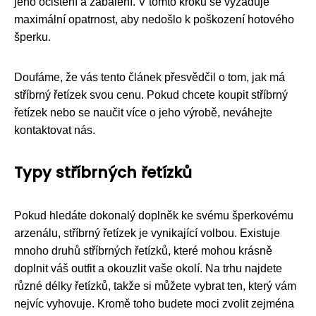
jeho očištění a zabalení. V tomto kroku se vyžaduje
maximální opatrnost, aby nedošlo k poškození hotového
šperku.
Doufáme, že vás tento článek přesvědčil o tom, jak má
stříbrný řetízek svou cenu. Pokud chcete koupit stříbrný
řetízek nebo se naučit více o jeho výrobě, neváhejte
kontaktovat nás.
Typy stříbrných řetízků
Pokud hledáte dokonalý doplněk ke svému šperkovému
arzenálu, stříbrný řetízek je vynikající volbou. Existuje
mnoho druhů stříbrných řetízků, které mohou krásně
doplnit váš outfit a okouzlit vaše okolí. Na trhu najdete
různé délky řetízků, takže si můžete vybrat ten, který vám
nejvíc vyhovuje. Kromě toho budete moci zvolit zejména