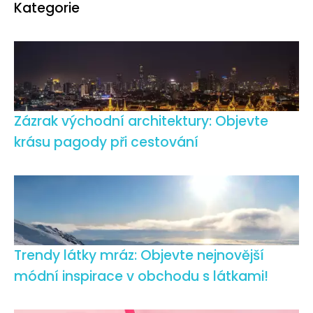
Kategorie
Zázrak východní architektury: Objevte
krásu pagody při cestování
Trendy látky mráz: Objevte nejnovější
módní inspirace v obchodu s látkami!