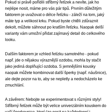
Pokud si právě pořídili stříbrný řetízek a nevíte, jak ho
nejlépe nosit, máme pro vás pár tipů. Prvním důležitým
faktorem je uvažovat o délce řetízku - záleží na tom, jaký
máte typ a velikost krku. Pokud byste chtěli zdůraznit
dekolt, můžete sáhnout po kratším řetízku. Naopak delší
varianty vám umožní přidat zajímavý detail do celkového
looku.
Dalším faktorem je vzhled řetízku samotného - pokud
např. jde o nějakou výraznější ozdobu, mohla by stačit
jako jediná doplňující ozdoba. S jemnějšími kousky
naopak můžete kombinovat další šperky (např. náušnice),
ale dejte pozor na to, aby se nepletly a nedocházelo ke
zmuchlání.
A závěrem: Nebojte se experimentovat s různými styly!
Stříbrný řetízek může být velice univerzálním kouskem do
vaší šperkovnice, který lze nosit na každodenní i