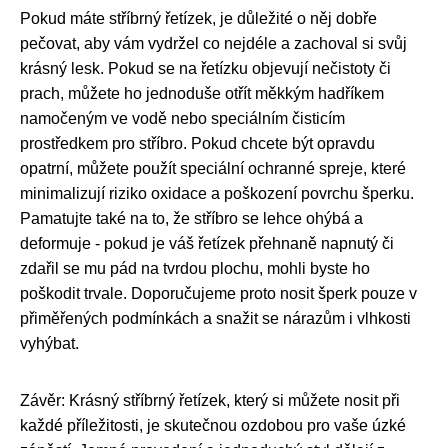
Pokud máte stříbrný řetízek, je důležité o něj dobře
pečovat, aby vám vydržel co nejdéle a zachoval si svůj
krásný lesk. Pokud se na řetízku objevují nečistoty či
prach, můžete ho jednoduše otřít měkkým hadříkem
namočeným ve vodě nebo speciálním čisticím
prostředkem pro stříbro. Pokud chcete být opravdu
opatrní, můžete použít speciální ochranné spreje, které
minimalizují riziko oxidace a poškození povrchu šperku.
Pamatujte také na to, že stříbro se lehce ohýbá a
deformuje - pokud je váš řetízek přehnaně napnutý či
zdařil se mu pád na tvrdou plochu, mohli byste ho
poškodit trvale. Doporučujeme proto nosit šperk pouze v
přiměřených podmínkách a snažit se nárazům i vlhkosti
vyhýbat.
Závěr: Krásný stříbrný řetízek, který si můžete nosit při
každé příležitosti, je skutečnou ozdobou pro vaše úzké