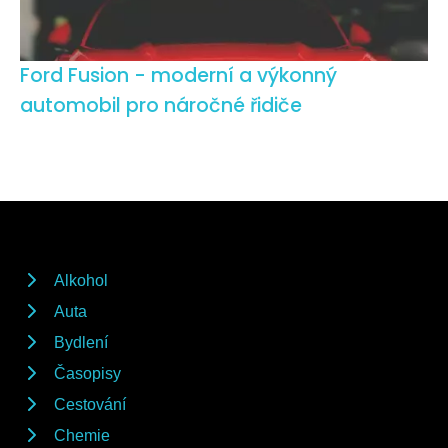
Ford Fusion - moderní a výkonný
automobil pro náročné řidiče
Alkohol
Auta
Bydlení
Časopisy
Cestování
Chemie