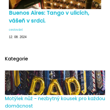
Buenos Aires: Tango v ulicích,
vášeň v srdci.
cestování
12. 08. 2024
Kategorie
Motýlek nůž - nezbytný kousek pro každou
domácnost