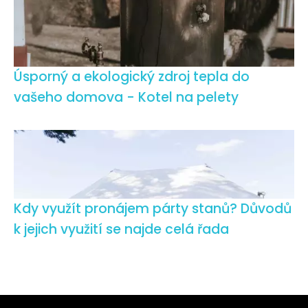
Úsporný a ekologický zdroj tepla do
vašeho domova - Kotel na pelety
Kdy využít pronájem párty stanů? Důvodů
k jejich využití se najde celá řada