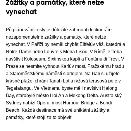
Zážitky a památky, které nelze
vynechat
Při plánování cesty je důležité zahrnout do itineráře
nezapomenutelné zážitky a památky, které nelze
vynechat. V Paříži by neměl chybět Eiffelův věž, katedrála
Notre-Dame nebo Louvre s Mona Lisou. V Římě je třeba
navštívit Koloseum, Sixtinskou kapli a Fontánu di Trevi. V
Praze se nesmíte vyhnout Karlův most, Pražskému hradu
a Staroměstskému náměstí s orlojem. Na Bali si užijete
krásné pláže, chrám Tanah Lot a rýžová terasová pole v
Tegalalangu. Ve Vietnamu byste měli navštívit Halong
Bay, starobylé město Hoi An a Mekong Delta. Australský
Sydney nabízí Operu, most Harbour Bridge a Bondi
Beach. Každá destinace má své unikátní zážitky a
památky, které stojí za to objevit.