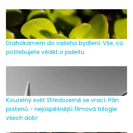
Drahokamem do vašeho bydlení: Vše, co
potřebujete vědět o jadeitu
Kouzelný svět Středozemě se vrací: Pán
prstenů - nejúspěšnější filmová trilogie
všech dob!