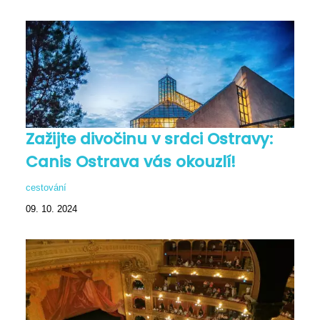
Zažijte divočinu v srdci Ostravy:
Canis Ostrava vás okouzlí!
cestování
09. 10. 2024