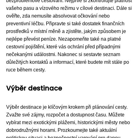
bezproblémové cestování. Nejprve si zkontrolujte platnost
vašeho pasu a vízového režimu v cílové destinaci. Dále si
ověřte, zda nemusíte absolvovat očkování nebo
preventivní léčbu. Připravte si také dostatek finančních
prostředků v místní měně a zjistěte, jakým způsobem je
nejlépe převést peníze. Nezapomeňte také na platné
cestovní pojištění, které vás ochrání před případnými
nečekanými událostmi. Nakonec si sestavte seznam
důležitých kontaktů a informací, které budete mít stále po
ruce během cesty.
Výběr destinace
Výběr destinace je klíčovým krokem při plánování cesty.
Zvažte své zájmy, rozpočet a dostupnost času. Můžete
vybírat mezi exotickými plážemi, historickými městy nebo
dobrodružnými horami. Prozkoumejte také aktuální
politickou situaci a bezpečnostní varování pro danou