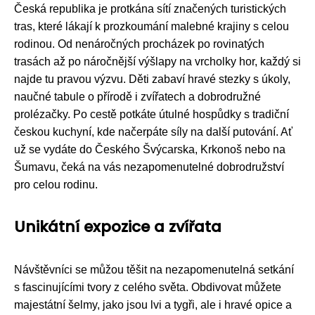
Česká republika je protkána sítí značených turistických
tras, které lákají k prozkoumání malebné krajiny s celou
rodinou. Od nenáročných procházek po rovinatých
trasách až po náročnější výšlapy na vrcholky hor, každý si
najde tu pravou výzvu. Děti zabaví hravé stezky s úkoly,
naučné tabule o přírodě i zvířatech a dobrodružné
prolézačky. Po cestě potkáte útulné hospůdky s tradiční
českou kuchyní, kde načerpáte síly na další putování. Ať
už se vydáte do Českého Švýcarska, Krkonoš nebo na
Šumavu, čeká na vás nezapomenutelné dobrodružství
pro celou rodinu.
Unikátní expozice a zvířata
Návštěvníci se můžou těšit na nezapomenutelná setkání
s fascinujícími tvory z celého světa. Obdivovat můžete
majestátní šelmy, jako jsou lvi a tygři, ale i hravé opice a