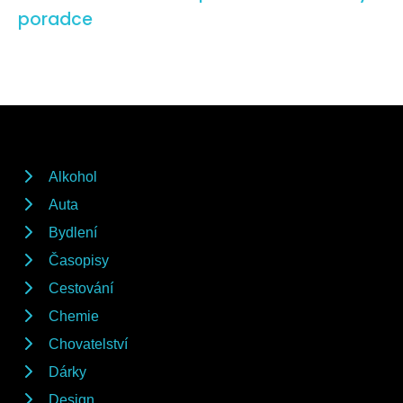
poradce
Alkohol
Auta
Bydlení
Časopisy
Cestování
Chemie
Chovatelství
Dárky
Design