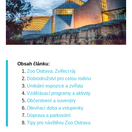
Obsah článku:
Zoo Ostrava: Zvířecí ráj
Dobrodružství pro celou rodinu
Unikátní expozice a zvířata
Vzdělávací programy a aktivity
Občerstvení a suvenýry
Otevírací doba a vstupenky
Doprava a parkování
Tipy pro návštěvu Zoo Ostrava