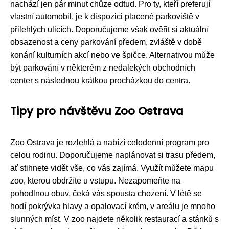
nachází jen pár minut chůze odtud. Pro ty, kteří preferují
vlastní automobil, je k dispozici placené parkoviště v
přilehlých ulicích. Doporučujeme však ověřit si aktuální
obsazenost a ceny parkování předem, zvláště v době
konání kulturních akcí nebo ve špičce. Alternativou může
být parkování v některém z nedalekých obchodních
center s následnou krátkou procházkou do centra.
Tipy pro návštěvu Zoo Ostrava
Zoo Ostrava je rozlehlá a nabízí celodenní program pro
celou rodinu. Doporučujeme naplánovat si trasu předem,
ať stihnete vidět vše, co vás zajímá. Využít můžete mapu
zoo, kterou obdržíte u vstupu. Nezapomeňte na
pohodlnou obuv, čeká vás spousta chození. V létě se
hodí pokrývka hlavy a opalovací krém, v areálu je mnoho
slunných míst. V zoo najdete několik restaurací a stánků s