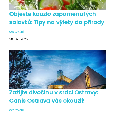
Objevte kouzlo zapomenutých
salovků: Tipy na výlety do přírody
cestování
28. 09. 2025
Zažijte divočinu v srdci Ostravy:
Canis Ostrava vás okouzlí!
cestování