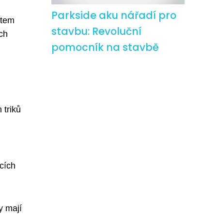
Parkside aku nářadí pro
rtem
stavbu: Revoluční
ch
pomocník na stavbě
 triků
cích
y mají