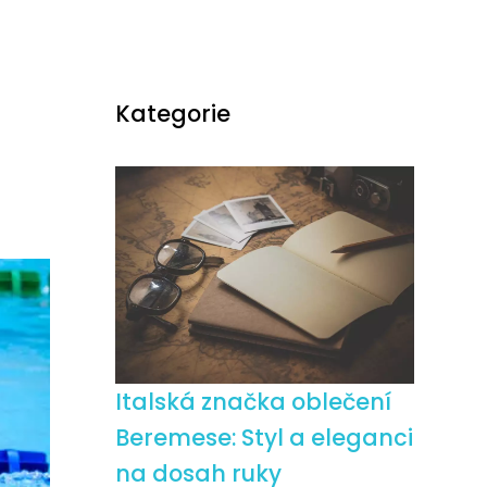
Kategorie
Italská značka oblečení
Beremese: Styl a eleganci
na dosah ruky