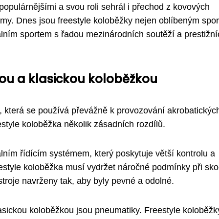
 populárnějšími a svou roli sehrál i přechod z kovových
ámy. Dnes jsou freestyle koloběžky nejen oblíbeným spo
nálním sportem s řadou mezinárodních soutěží a prestižní
kou a klasickou koloběžkou
, která se používá převážně k provozování akrobatických
style koloběžka několik zásadních rozdílů.
lním řídícím systémem, který poskytuje větší kontrolu a
estyle koloběžka musí vydržet náročné podmínky při sko
stroje navrženy tak, aby byly pevné a odolné.
asickou koloběžkou jsou pneumatiky. Freestyle koloběžk