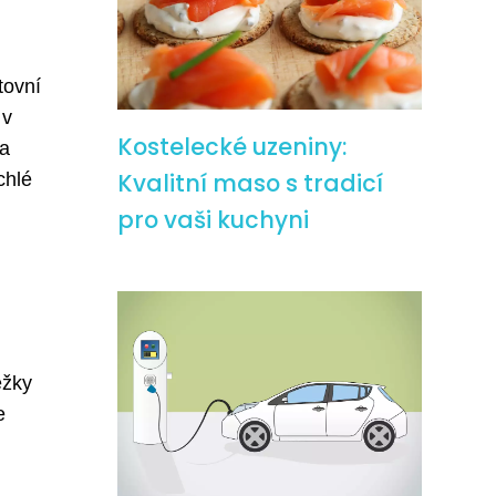
tovní
 v
Kostelecké uzeniny:
na
Kvalitní maso s tradicí
chlé
u
pro vaši kuchyni
ěžky
e