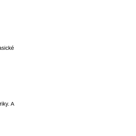
asické
iky. A