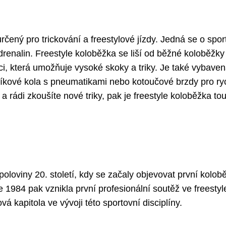
rčený pro trickování a freestylové jízdy. Jedná se o spor
 adrenalin. Freestyle koloběžka se liší od běžné koloběžky
, která umožňuje vysoké skoky a triky. Je také vybave
níkové kola s pneumatikami nebo kotoučové brzdy pro ry
 rádi zkoušíte nové triky, pak je freestyle koloběžka to
poloviny 20. století, kdy se začaly objevovat první kolob
e 1984 pak vznikla první profesionální soutěž ve freestyl
á kapitola ve vývoji této sportovní disciplíny.