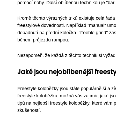
pomocí nohy. Další oblíbenou technikou je "bar s
Kromě těchto výrazných triků existuje celá řada
freestylové dovednosti. Například "manual" umo
dopadnutí na přední kolečka. "Feeble grind" za
během průjezdu rampou.
Nezapomeň, že každá z těchto technik si vyžaduj
Jaké jsou nejoblíbenější freest
Freestyle koloběžky jsou stále populárnější a zí
freestyle koloběžku, možná vás zajímá, jaké js
tipů na nejlepší freestyle koloběžky, které vám
zkušeností.