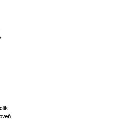
z
y
olik
roveň