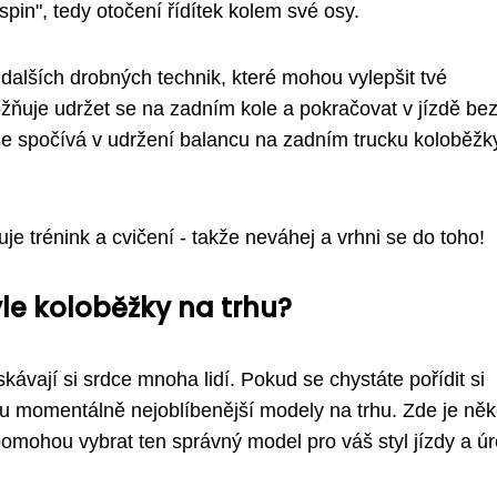
pin", tedy otočení řídítek kolem své osy.
 dalších drobných technik, které mohou vylepšit tvé
žňuje udržet se na zadním kole a pokračovat v jízdě be
se spočívá v udržení balancu na zadním trucku koloběžk
e trénink a cvičení - takže neváhej a vrhni se do toho!
yle koloběžky na trhu?
skávají si srdce mnoha lidí. Pokud se chystáte pořídit si
ou momentálně nejoblíbenější modely na trhu. Zde je něk
 pomohou vybrat ten správný model pro váš styl jízdy a ú