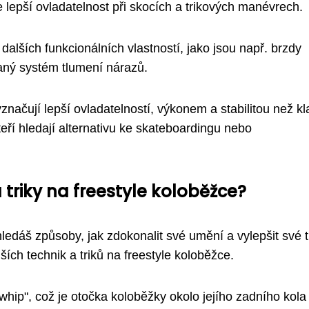
e lepší ovladatelnost při skocích a trikových manévrech.
alších funkcionálních vlastností, jako jsou např. brzdy
aný systém tlumení nárazů.
značují lepší ovladatelností, výkonem a stabilitou než kl
eří hledají alternativu ke skateboardingu nebo
 triky na freestyle koloběžce?
ledáš způsoby, jak zdokonalit své umění a vylepšit své tr
ších technik a triků na freestyle koloběžce.
ilwhip", což je otočka koloběžky okolo jejího zadního kola