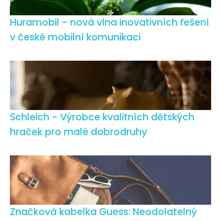
Huramobil - nová vlna inovativních řešení
v české mobilní komunikaci
Schleich - Výrobce kvalitních dětských
hraček pro malé dobrodruhy
Značková kabelka Guess: Neodolatelný