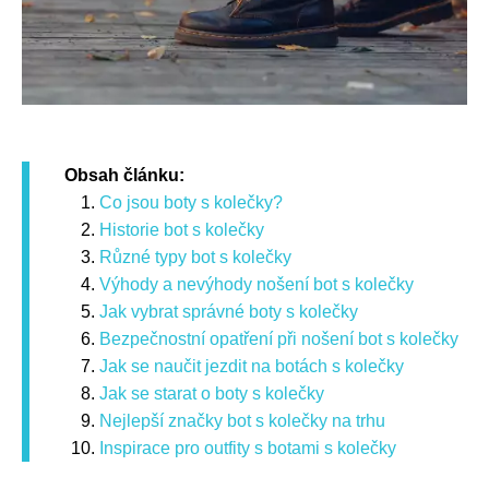
Obsah článku:
Co jsou boty s kolečky?
Historie bot s kolečky
Různé typy bot s kolečky
Výhody a nevýhody nošení bot s kolečky
Jak vybrat správné boty s kolečky
Bezpečnostní opatření při nošení bot s kolečky
Jak se naučit jezdit na botách s kolečky
Jak se starat o boty s kolečky
Nejlepší značky bot s kolečky na trhu
Inspirace pro outfity s botami s kolečky