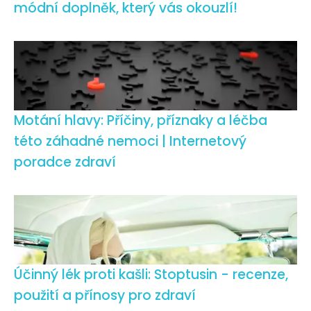
módní doplněk, který vás okouzlí!
Motání hlavy: Příčiny, příznaky a léčba
této záhadné nemoci | Internetový
poradce zdraví
Účinný lék proti kašli: Stoptusin - recenze,
použití a přínosy pro zdraví