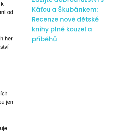
 k
Káťou a Škubánkem:
ení od
Recenze nové dětské
knihy plné kouzel a
příběhů
ch her
ství
ních
ou jen
.
řuje