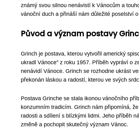
známý svou silnou nenávistí k Vánocům a touhou
vánoční duch a přináší nám důležité poselství o
Původ a význam postavy Grinc
Grinch je postava, kterou vytvořil americký spis
ukradl Vánoce" z roku 1957. Příběh vypráví o z
nenávidí Vánoce. Grinch se rozhodne ukrást ve
překonán láskou a radostí, kterou ve svých srdc
Postava Grinche se stala ikonou vánočního pří
konzumním tradicím. Grinch nám připomíná, že 
radosti a sdílení s blízkými lidmi. Jeho příběh 
změně a pochopit skutečný význam Vánoc.