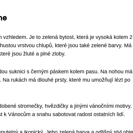
he
vzhledem. Je to zelená bytost, která je vysoká kolem 2
hustou vrstvou chlupů, které jsou také zelené barvy. Má
eré jsou žluté a plné zloby.
rudou suknici s černým páskem kolem pasu. Na nohou má
 Na rukách má dlouhé prsty, které mu umožňují lézt po
zdobené stromečky, hvězdičky a jinými vánočními motivy.
t k Vánocům a snahu sabotovat radost ostatních lidí.
nutelný a ikonický. Jeho zelená barva a odlišný styl obl