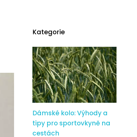
Kategorie
Dámské kolo: Výhody a
tipy pro sportovkyně na
cestách