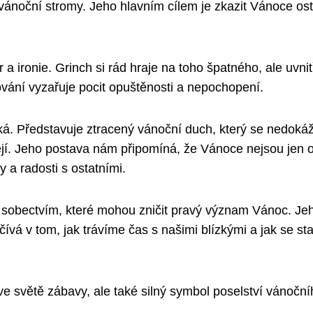
vánoční stromy. Jeho hlavním cílem je zkazit Vánoce os
a ironie. Grinch si rád hraje na toho špatného, ale uvni
vání vyzařuje pocit opuštěnosti a nepochopení.
ká. Představuje ztracený vánoční duch, který se nedoká
šejí. Jeho postava nám připomíná, že Vánoce nejsou jen 
 a radosti s ostatními.
 sobectvím, které mohou zničit pravý význam Vánoc. Je
ívá v tom, jak trávíme čas s našimi blízkými a jak se s
e světě zábavy, ale také silný symbol poselství vánoční