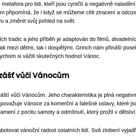
etafora pro lidi, kteří jsou cyničtí a negativně naladění
 připomíná, že i když se můžeme cítit ztracení a odciz
u a změnit svůj pohled na svět.
ch tradic a jeho příběh je adaptován do filmů, divadelní
jak mezi dětmi, tak i dospělými. Grinch nám přináší posel
bychom si vážili skutečných hodnot Vánoc.
 zášť vůči Vánocům
áští vůči Vánocům. Jeho charakteristika je plná negativ
h považuje Vánoce za komerční a falešné oslavy, které js
mení z pocitu samoty a odmítnutí, který prožil v dětství
abotovat vánoční radost ostatních lidí. Své zlobení vyjad