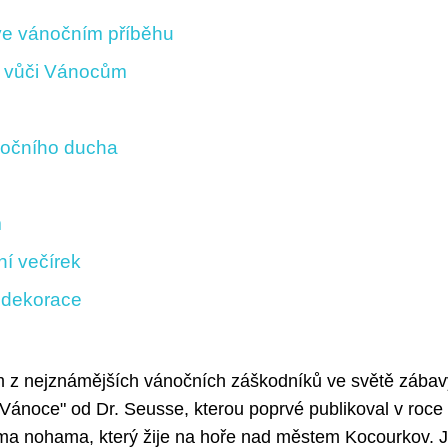
ve vánočním příběhu
šť vůči Vánocům
nočního ducha
m
ní večírek
 dekorace
ním z nejznámějších vánočních záškodníků ve světě zábav
 Vánoce" od Dr. Seusse, kterou poprvé publikoval v roce
kýma nohama, který žije na hoře nad městem Kocourkov. 