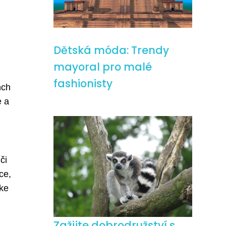
Dětská móda: Trendy
mayoral pro malé
fashionisty
nch
e a
či
ce,
 ke
Zažijte dobrodružství s