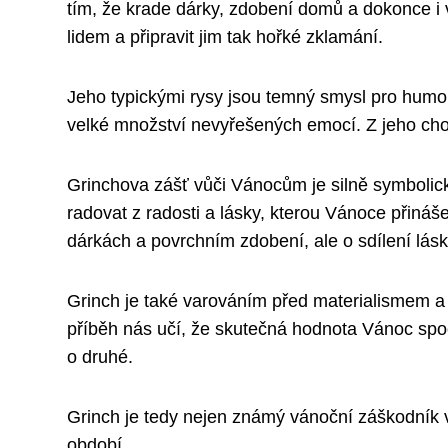
tím, že krade dárky, zdobení domů a dokonce i 
lidem a připravit jim tak hořké zklamání.
Jeho typickými rysy jsou temný smysl pro humor 
velké množství nevyřešených emocí. Z jeho cho
Grinchova zášť vůči Vánocům je silně symbolic
radovat z radosti a lásky, kterou Vánoce přiná
dárkách a povrchním zdobení, ale o sdílení lásky
Grinch je také varováním před materialismem a
příběh nás učí, že skutečná hodnota Vánoc spoč
o druhé.
Grinch je tedy nejen známý vánoční záškodník v
období.