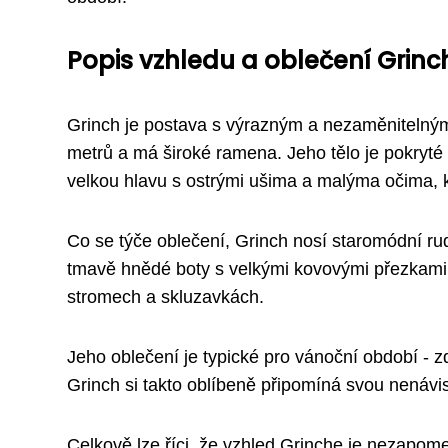
Popis vzhledu a oblečení Grinc
Grinch je postava s výrazným a nezaměnitelným 
metrů a má široké ramena. Jeho tělo je pokryté 
velkou hlavu s ostrými ušima a malýma očima, kt
Co se týče oblečení, Grinch nosí staromódní 
tmavě hnědé boty s velkými kovovými přezkami.
stromech a skluzavkách.
Jeho oblečení je typické pro vánoční období - 
Grinch si takto oblíbeně připomíná svou nenávis
Celkově lze říci, že vzhled Grinche je nezapome