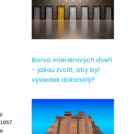
Barva interiérových dveří
- jakou zvolit, aby byl
výsledek dokonalý?
y.
 1957.
Je