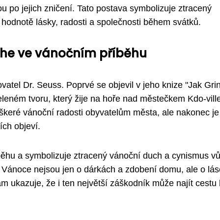
 po jejich zničení. Tato postava symbolizuje ztracený
 hodnotě lásky, radosti a společnosti během svátků.
he ve vánočním příběhu
ovatel Dr. Seuss. Poprvé se objevil v jeho knize "Jak Gri
eleném tvoru, který žije na hoře nad městečkem Kdo-vill
škeré vánoční radosti obyvatelům města, ale nakonec je
ích objeví.
běhu a symbolizuje ztracený vánoční duch a cynismus vů
Vánoce nejsou jen o dárkách a zdobení domu, ale o lás
nám ukazuje, že i ten největší záškodník může najít cestu