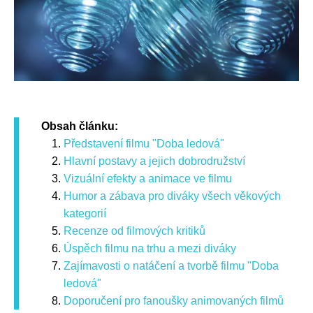
Obsah článku:
Představení filmu "Doba ledová"
Hlavní postavy a jejich dobrodružství
Vizuální efekty a animace ve filmu
Humor a zábava pro diváky všech věkových
kategorií
Recenze od filmových kritiků
Úspěch filmu na trhu a mezi diváky
Zajímavosti o natáčení a tvorbě filmu "Doba
ledová"
Doporučení pro fanoušky animovaných filmů