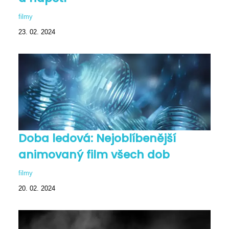
filmy
23. 02. 2024
Doba ledová: Nejoblíbenější
animovaný film všech dob
filmy
20. 02. 2024