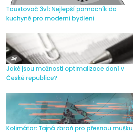
Toustovač 3v1: Nejlepší pomocník do
kuchyně pro moderní bydlení
Jaké jsou možnosti optimalizace daní v
České republice?
Kolimátor: Tajná zbraň pro přesnou mušku