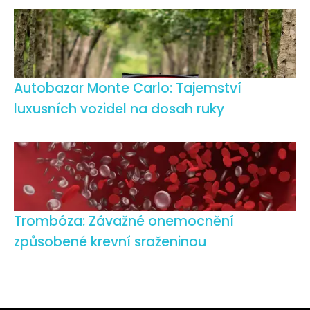
Autobazar Monte Carlo: Tajemství
luxusních vozidel na dosah ruky
Trombóza: Závažné onemocnění
způsobené krevní sraženinou