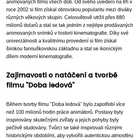
animovaných filmů všech dob. Od svého uvedení na trh v
roce 2002 si film získal obrovskou popularitu mezi diváky
různých věkových skupin. Celosvětově utržil přes 880
milionů dolarů a stal se tak jedním z nejlépe prodávaných
animovaných snímků v historii kinematografie. Díky své
univerzálnosti a kvalitnímu provedení si film získal
širokou fanouškovskou základnu a stal se ikonickým
dílem moderní kinematografie.
Zajímavosti o natáčení a tvorbě
filmu "Doba ledová"
Během tvorby filmu "Doba ledová" bylo zapotřebí více
než 100 milionů hodin práce animátorů. Postavy byly
inspirovány skutečnými zvířaty a jejich pohyby byly
pečlivě studovány. Tvůrci se také inspirovali různými
historickými obdobími, aby vytvořili autentickou atmosféru