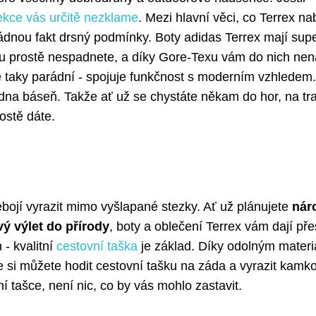
lekce vás určitě nezklame
. Mezi hlavní věci, co Terrex nab
ládnou fakt drsný podmínky. Boty adidas Terrex mají sup
nu prostě nespadnete, a díky Gore-Texu vám do nich ne
e taky parádní - spojuje funkčnost s moderním vzhledem.
edna báseň. Takže ať už se chystáte někam do hor, na tra
ostě dáte.
ebojí vyrazit mimo vyšlapané stezky. Ať už plánujete
nár
ý výlet do přírody
, boty a oblečení Terrex vám dají př
 - kvalitní
cestovní taška
je základ. Díky odolným mater
e si můžete hodit cestovní tašku na záda a vyrazit kamkol
 tašce, není nic, co by vás mohlo zastavit.