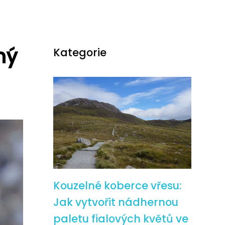
ný
Kategorie
Kouzelné koberce vřesu:
Jak vytvořit nádhernou
paletu fialových květů ve