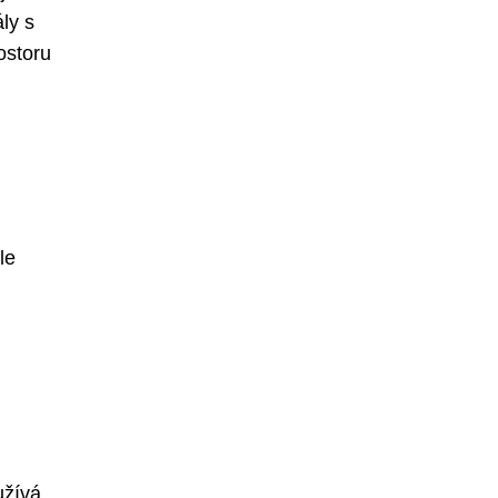
ly s
ostoru
le
užívá