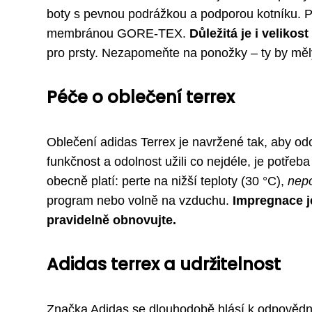
boty s pevnou podrážkou a podporou kotníku. Pr
membránou GORE-TEX.
Důležitá je i velikost
pro prsty. Nezapomeňte na ponožky – ty by měl
Péče o oblečení terrex
Oblečení adidas Terrex je navržené tak, aby odo
funkčnost a odolnost užili co nejdéle, je potřeb
obecně platí: perte na nižší teploty (30 °C),
nepo
program nebo volně na vzduchu.
Impregnace je
pravidelně obnovujte.
Adidas terrex a udržitelnost
Značka Adidas se dlouhodobě hlásí k odpovědnos