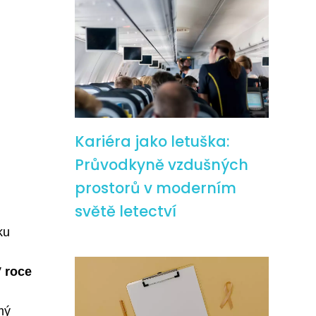
Kariéra jako letuška:
Průvodkyně vzdušných
prostorů v moderním
světě letectví
ku
 roce
mý