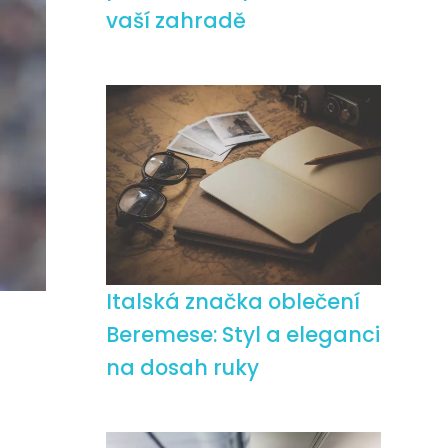
vaší zahradě
Italská značka oblečení
Beremese: Styl a eleganci
na dosah ruky