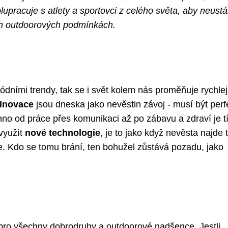
upracuje s atlety a sportovci z celého světa, aby neustá
ch outdoorových podmínkách.
ními trendy, tak se i svět kolem nás proměňuje rychlej
Inovace
jsou dneska jako nevěstin závoj - musí být perf
hno od práce přes komunikaci až po zábavu a zdraví je t
využít
nové technologie
, je to jako když nevěsta najde 
je. Kdo se tomu brání, ten bohužel zůstává pozadu, jako
 pro všechny dobrodruhy a outdoorové nadšence. Jestli