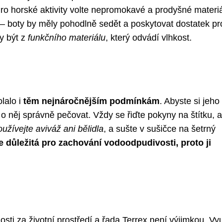
o horské aktivity volte nepromokavé a prodyšné materiá
– boty by měly pohodlně sedět a poskytovat dostatek pr
y být z
funkčního materiálu
, který odvádí vlhkost.
lalo i
těm nejnáročnějším podmínkám
. Abyste si jeho
a o něj správně pečovat. Vždy se řiďte pokyny na štítku, a
užívejte aviváž ani bělidla
, a sušte v sušičce na šetrný
 důležitá pro zachování vodoodpudivosti, proto ji
ti za životní prostředí a řada Terrex není výjimkou. Vy