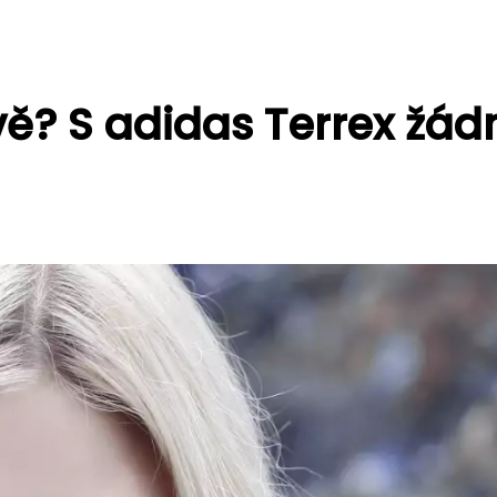
vě? S adidas Terrex žád