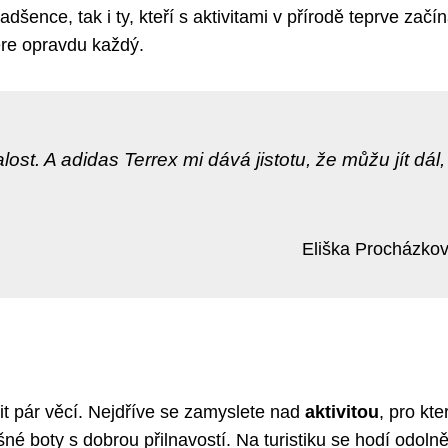
ence, tak i ty, kteří s aktivitami v přírodě teprve začína
ere opravdu každý.
lost. A adidas Terrex mi dává jistotu, že můžu jít dál, 
Eliška Procházko
it pár věcí. Nejdříve se zamyslete nad
aktivitou
, pro kte
né boty s dobrou přilnavostí. Na turistiku se hodí odolně