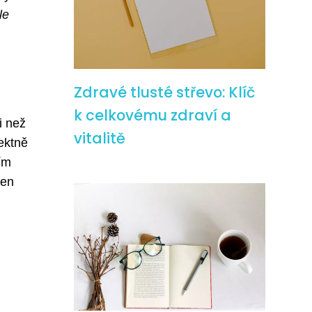
le
Zdravé tlusté střevo: Klíč
k celkovému zdraví a
i než
vitalitě
ektně
ím
ten