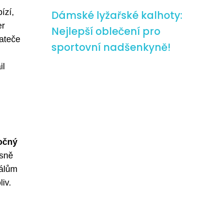
ízí,
Dámské lyžařské kalhoty:
er
Nejlepší oblečení pro
nateče
sportovní nadšenkyně!
il
očný
esně
iálům
iv.