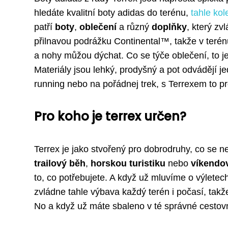
hledáte kvalitní boty adidas do terénu,
tahle ko
patří
boty
,
oblečení
a různý
doplňky
, který zv
přilnavou podrážku Continental™, takže v teré
a nohy můžou dýchat. Co se týče oblečení, to j
Materiály jsou lehký, prodyšný a pot odvádějí j
running nebo na pořádnej trek, s Terrexem to pr
Pro koho je terrex určen?
Terrex je jako stvořený pro dobrodruhy, co se n
trailový běh
,
horskou turistiku
nebo
víkendov
to, co potřebujete. A když už mluvíme o výletech
zvládne tahle výbava každý terén i počasí, takž
No a když už máte sbaleno v té správné cestovní