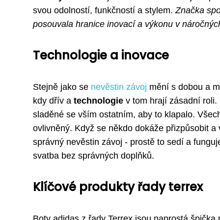
svou odolností, funkčností a stylem.
Značka spol
posouvala hranice inovací a výkonu v náročný
Technologie a inovace
Stejně jako se
nevěstin závoj
mění s dobou a mód
kdy dřív a
technologie
v tom hrají zásadní roli.
sladěné se vším ostatním, aby to klapalo. Všec
ovlivněný. Když se někdo dokáže přizpůsobit a 
správný nevěstin závoj - prostě to sedí a fungu
svatba bez správných doplňků.
Klíčové produkty řady terrex
Boty adidas z řady Terrex jsou naprostá špička