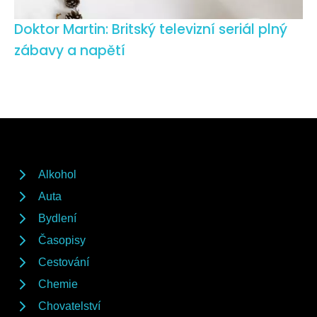
Doktor Martin: Britský televizní seriál plný
zábavy a napětí
Alkohol
Auta
Bydlení
Časopisy
Cestování
Chemie
Chovatelství