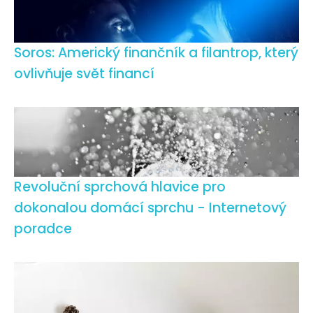
Soros: Americký finančník a filantrop, který
ovlivňuje svět financí
Revoluční sprchová hlavice pro
dokonalou domácí sprchu - Internetový
poradce