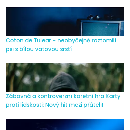
Coton de Tulear - neobyčejně roztomilí
psi s bílou vatovou srstí
Zábavná a kontroverzní karetní hra Karty
proti lidskosti: Nový hit mezi přáteli!