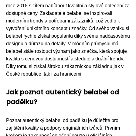
roce 2018 s cílem nabídnout kvalitní a stylové oblečení za
dostupné ceny. Zakladatelé belabel se inspirovali
moderními trendy a potřebami zákazníků, což vedlo k
vytvoření unikátního konceptu značky. Od svého vzniku si
belabel rychle získal popularitu díky svému nadčasovému
designu a důrazu na detaily. V módním průmyslu má
belabel stále rostoucí význam jako značka, která spojuje
kvalitu s cenovou dostupností a sleduje aktuální trendy.
Díky tomu si získal širokou zákaznickou základnu jak v
České republice, tak i za hranicemi.
Jak poznat autentický belabel od
padělku?
Poznat autentický belabel od padělku je důležité pro
zajištění kvality a podpory originálních tvůrců. Prvním
krokem je zakoupení oblečení pouze u oficiálních