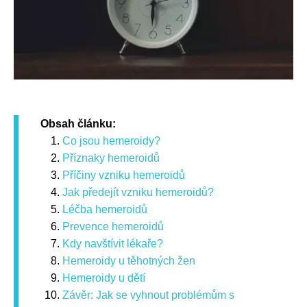
Obsah článku:
Co jsou hemeroidy?
Příznaky hemeroidů
Příčiny vzniku hemeroidů
Jak předejít vzniku hemeroidů?
Léčba hemeroidů
Prevence hemeroidů
Kdy navštívit lékaře?
Hemeroidy u těhotných žen
Hemeroidy u dětí
Závěr: Jak se vyhnout problémům s