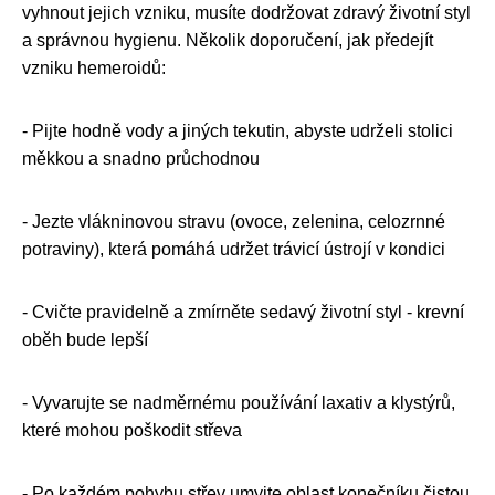
vyhnout jejich vzniku, musíte dodržovat zdravý životní styl
a správnou hygienu. Několik doporučení, jak předejít
vzniku hemeroidů:
- Pijte hodně vody a jiných tekutin, abyste udrželi stolici
měkkou a snadno průchodnou
- Jezte vlákninovou stravu (ovoce, zelenina, celozrnné
potraviny), která pomáhá udržet trávicí ústrojí v kondici
- Cvičte pravidelně a zmírněte sedavý životní styl - krevní
oběh bude lepší
- Vyvarujte se nadměrnému používání laxativ a klystýrů,
které mohou poškodit střeva
- Po každém pohybu střev umyjte oblast konečníku čistou