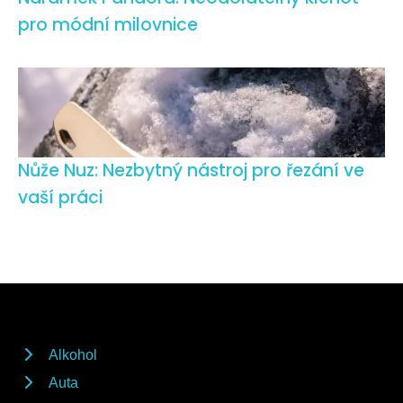
pro módní milovnice
Nůže Nuz: Nezbytný nástroj pro řezání ve
vaší práci
Alkohol
Auta