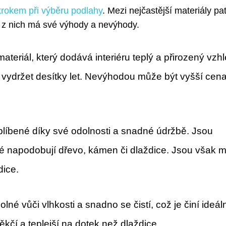
krokem při výběru podlahy
. Mezi nejčastější materiály pat
dý z nich má své výhody a nevýhody.
ateriál, který dodává interiéru teplý a přirozený vzhl
 vydržet desítky let. Nevýhodou může být vyšší cen
líbené díky své odolnosti a snadné údržbě. Jsou
ré napodobují dřevo, kámen či dlaždice. Jsou však 
dice.
né vůči vlhkosti a snadno se čistí, což je činí ideál
kčí a teplejší na dotek než dlaždice.