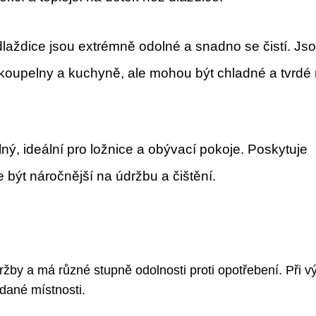
aždice jsou extrémně odolné a snadno se čistí. Js
 koupelny a kuchyně, ale mohou být chladné a tvrdé
ý, ideální pro ložnice a obývací pokoje. Poskytuje
 být náročnější na údržbu a čištění.
žby a má různé stupně odolnosti proti opotřebení. Při v
 dané místnosti.