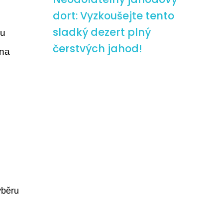
dort: Vyzkoušejte tento
sladký dezert plný
ou
čerstvých jahod!
 na
ýběru