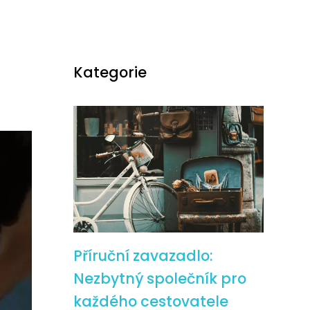
Kategorie
Příruční zavazadlo:
Nezbytný společník pro
každého cestovatele