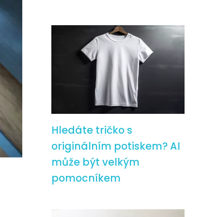
Hledáte tričko s
originálním potiskem? AI
může být velkým
pomocníkem