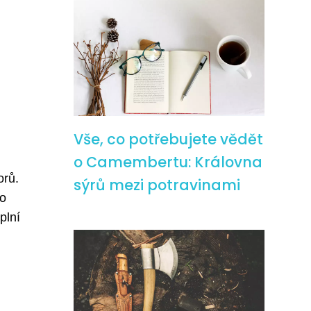
Vše, co potřebujete vědět
o Camembertu: Královna
orů.
sýrů mezi potravinami
ho
plní