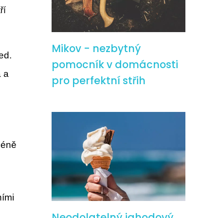
ří
Mikov - nezbytný
ed.
pomocník v domácnosti
a a
pro perfektní střih
méně
ními
Neodolatelný jahodový