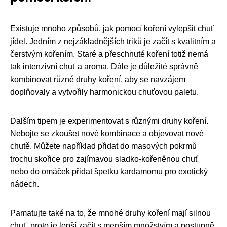
Existuje mnoho způsobů, jak pomocí koření vylepšit chuť
jídel. Jedním z nejzákladnějších triků je začít s kvalitním a
čerstvým kořením. Staré a přeschnuté koření totiž nemá
tak intenzivní chuť a aroma. Dále je důležité správně
kombinovat různé druhy koření, aby se navzájem
doplňovaly a vytvořily harmonickou chuťovou paletu.
Dalším tipem je experimentovat s různými druhy koření.
Nebojte se zkoušet nové kombinace a objevovat nové
chutě. Můžete například přidat do masových pokrmů
trochu skořice pro zajímavou sladko-kořeněnou chuť
nebo do omáček přidat špetku kardamomu pro exotický
nádech.
Pamatujte také na to, že mnohé druhy koření mají silnou
chuť, proto je lepší začít s menším množstvím a postupně