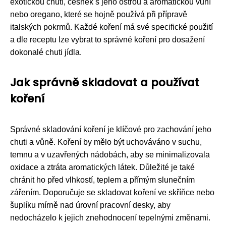
exotickou chutí, česnek s jeho ostrou a aromatickou vůní
nebo oregano, které se hojně používá při přípravě
italských pokrmů. Každé koření má své specifické použití
a dle receptu lze vybrat to správné koření pro dosažení
dokonalé chuti jídla.
Jak správně skladovat a používat
koření
Správné skladování koření je klíčové pro zachování jeho
chuti a vůně. Koření by mělo být uchováváno v suchu,
temnu a v uzavřených nádobách, aby se minimalizovala
oxidace a ztráta aromatických látek. Důležité je také
chránit ho před vlhkostí, teplem a přímým slunečním
zářením. Doporučuje se skladovat koření ve skříňce nebo
šuplíku mírně nad úrovní pracovní desky, aby
nedocházelo k jejich znehodnocení tepelnými změnami.