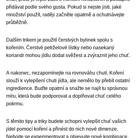
přidávat podle svého gusta. Pokud si nejste jisti, jaké
množství použít, raději začněte opatrně a ochutnávejte
průběžně.
Dalším trikem je použití čerstvých bylinek spolu s
kořením. Čerstvé petrželové lístky nebo nasekaný
koriandr mohou jídlu dodat svěžest a zvýraznit jeho chuť.
A nakonec, nezapomínejte na rovnováhu chutí. Koření
slouží k vylepšení chuti jídla, ale nemělo by přebít ostatní
ingredience. Buďte opatrní a snažte se najít tu správnou
míru, která bude podporovat a doplňovat chuť celého
pokrmu.
S těmito tipy a triky budete schopni vylepšit chuť vašich
jídel pomocí koření a přinést do nich nové dimenze.
Nebojte se experimentovat a objevujte nové kombinace,