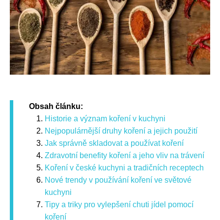
Obsah článku:
Historie a význam koření v kuchyni
Nejpopulárnější druhy koření a jejich použití
Jak správně skladovat a používat koření
Zdravotní benefity koření a jeho vliv na trávení
Koření v české kuchyni a tradičních receptech
Nové trendy v používání koření ve světové
kuchyni
Tipy a triky pro vylepšení chuti jídel pomocí
koření