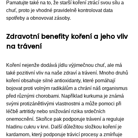
Pamatujte také na to, že starší koření ztrácí svou sílu a
chuť, proto je vhodné pravidelně kontrolovat data
spotřeby a obnovovat zásoby.
Zdravotní benefity koření a jeho vliv
na trávení
Koření nejenže dodává jídlu výjimečnou chuť, ale má
také pozitivní vliv na naše zdraví a trávení. Mnoho druhů
koření obsahuje silné antioxidanty, které pomáhají
bojovat proti volným radikálům a chrání náš organismus
před různými chorobami. Například kurkuma je známá
svými protizánětlivými vlastnostmi a může pomoci při
léčbě artritidy nebo snižování rizika srdečních
onemocnění. Skořice pak podporuje trávení a reguluje
hladinu cukru v krvi. Další důležitou složkou koření je
kardamom, který podporuje trávicí procesy a zmírňuje