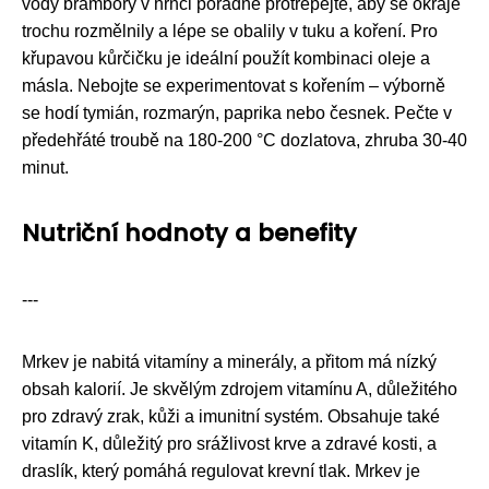
vody brambory v hrnci pořádně protřepejte, aby se okraje
trochu rozmělnily a lépe se obalily v tuku a koření. Pro
křupavou kůrčičku je ideální použít kombinaci oleje a
másla. Nebojte se experimentovat s kořením – výborně
se hodí tymián, rozmarýn, paprika nebo česnek. Pečte v
předehřáté troubě na 180-200 °C dozlatova, zhruba 30-40
minut.
Nutriční hodnoty a benefity
---
Mrkev je nabitá vitamíny a minerály, a přitom má nízký
obsah kalorií. Je skvělým zdrojem vitamínu A, důležitého
pro zdravý zrak, kůži a imunitní systém. Obsahuje také
vitamín K, důležitý pro srážlivost krve a zdravé kosti, a
draslík, který pomáhá regulovat krevní tlak. Mrkev je