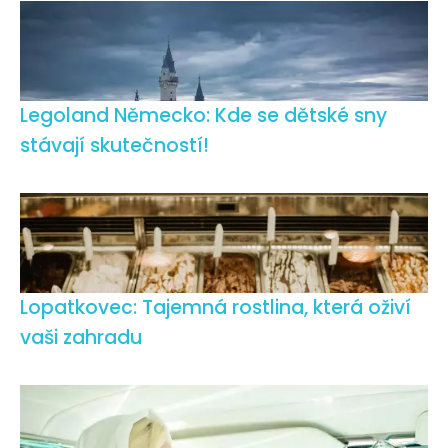
Legoland Německo: Kde se dětské sny
stávají skutečností!
Lopatkovec: Tajemná rostlina, která oživí
vaši zahradu