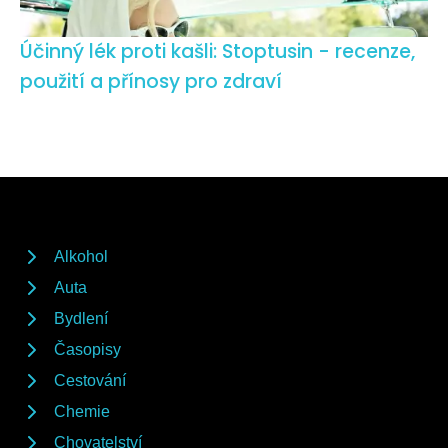
Účinný lék proti kašli: Stoptusin - recenze,
použití a přínosy pro zdraví
Alkohol
Auta
Bydlení
Časopisy
Cestování
Chemie
Chovatelství