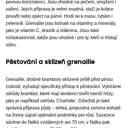
pevnou konzistenci. Jsou vhodné na pečení, smažení i
vaření. Jejich příprava je velmi snadná, stačí je krátce
povařit nebo opéct na pánvi. Hodí se k masu, rybám i
zelenině. Grenaille jsou bohaté na vitamíny a minerály,
jako je vitamín C, draslík a vláknina. Jsou také
nízkokalorické, takže jsou vhodné i pro ty, kteří si hlídají
váhu.
Pěstování a sklizeň grenaille
Grenaille, drobné brambory sklízené ještě před plnou
zralostí, vyžadují specifický přístup k pěstování. Vybíráme
odrůdy brambor, které mají tendenci tvořit menší hlízy,
jako je například odrůda 'Charlotte'. Důležitá je také
správná příprava půdy – lehká, propustná zemina bohatá
na živiny zajistí optimální podmínky pro růst. Sazenice
sázíme do řádků vzdálených asi 70 cm, v řádku pak