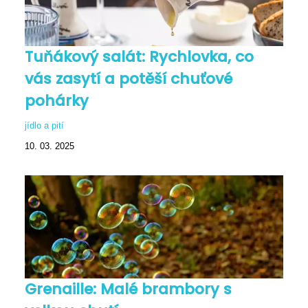
Tuňákový salát: Rychlovka, co
vás zasytí a potěší chuťové
pohárky
jídlo a pití
10. 03. 2025
Grenaille: Malé brambory s