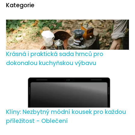
Kategorie
Krásná i praktická sada hrnců pro
dokonalou kuchyňskou výbavu
Klíny: Nezbytný módní kousek pro každou
příležitost - Oblečení