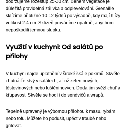
dodržujeme rozestup 25-30 cm. Během vegetace je
důležitá pravidelná zálivka a odplevelování. Grenaille
sklízíme přibližně 10-12 týdnů po výsadbě, kdy mají hlízy
velikost 2-4 cm. Sklizeň provádíme opatrně, abychom
nepoškodili jemnou slupku.
Využití v kuchyni: Od salátů po
přílohy
V kuchyni najde uplatnění v široké škále pokrmů. Skvěle
chutná čerstvý v salátech, ať už zeleninových,
těstovinových nebo luštěninových. Dodá jim svěží chuť a
křupavost. Skvěle se hodí i do sendvičů a wrapů.
Tepelně upravený je výbornou přílohou k masu, rybám
nebo tofu. Můžete ho podusit, upéct v troubě nebo
grilovat.