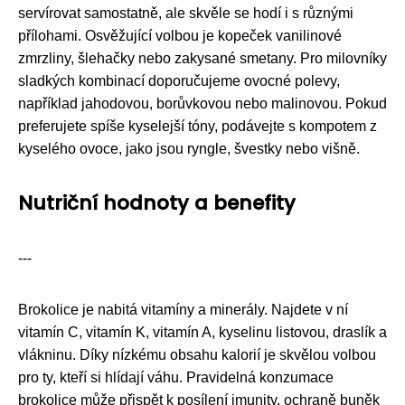
servírovat samostatně, ale skvěle se hodí i s různými
přílohami. Osvěžující volbou je kopeček vanilinové
zmrzliny, šlehačky nebo zakysané smetany. Pro milovníky
sladkých kombinací doporučujeme ovocné polevy,
například jahodovou, borůvkovou nebo malinovou. Pokud
preferujete spíše kyselejší tóny, podávejte s kompotem z
kyselého ovoce, jako jsou ryngle, švestky nebo višně.
Nutriční hodnoty a benefity
---
Brokolice je nabitá vitamíny a minerály. Najdete v ní
vitamín C, vitamín K, vitamín A, kyselinu listovou, draslík a
vlákninu. Díky nízkému obsahu kalorií je skvělou volbou
pro ty, kteří si hlídají váhu. Pravidelná konzumace
brokolice může přispět k posílení imunity, ochraně buněk