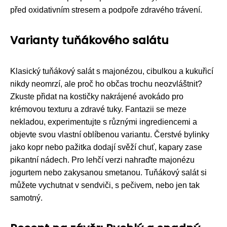
před oxidativním stresem a podpoře zdravého trávení.
Varianty tuňákového salátu
Klasický tuňákový salát s majonézou, cibulkou a kukuřicí
nikdy neomrzí, ale proč ho občas trochu neozvláštnit?
Zkuste přidat na kostičky nakrájené avokádo pro
krémovou texturu a zdravé tuky. Fantazii se meze
nekladou, experimentujte s různými ingrediencemi a
objevte svou vlastní oblíbenou variantu. Čerstvé bylinky
jako kopr nebo pažitka dodají svěží chuť, kapary zase
pikantní nádech. Pro lehčí verzi nahraďte majonézu
jogurtem nebo zakysanou smetanou. Tuňákový salát si
můžete vychutnat v sendviči, s pečivem, nebo jen tak
samotný.