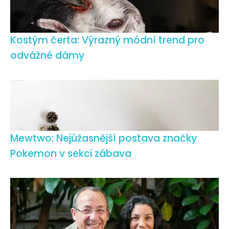
Kostým čerta: Výrazný módní trend pro
odvážné dámy
Mewtwo: Nejúžasnější postava značky
Pokemon v sekci zábava