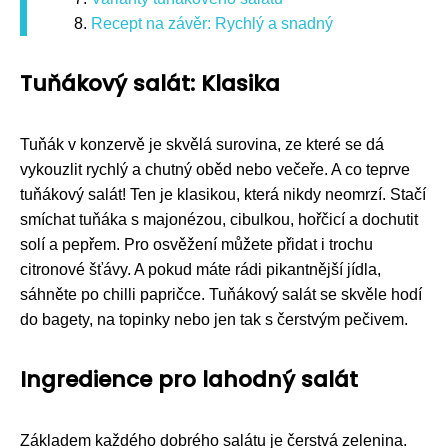
Recept na závěr: Rychlý a snadný
Tuňákový salát: Klasika
Tuňák v konzervě je skvělá surovina, ze které se dá
vykouzlit rychlý a chutný oběd nebo večeře. A co teprve
tuňákový salát! Ten je klasikou, která nikdy neomrzí. Stačí
smíchat tuňáka s majonézou, cibulkou, hořčicí a dochutit
solí a pepřem. Pro osvěžení můžete přidat i trochu
citronové šťávy. A pokud máte rádi pikantnější jídla,
sáhněte po chilli papričce. Tuňákový salát se skvěle hodí
do bagety, na topinky nebo jen tak s čerstvým pečivem.
Ingredience pro lahodný salát
Základem každého dobrého salátu je čerstvá zelenina.