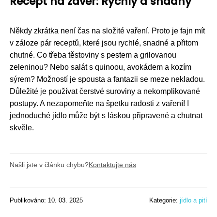
Recept na závěr: Rychlý a snadný
Někdy zkrátka není čas na složité vaření. Proto je fajn mít
v záloze pár receptů, které jsou rychlé, snadné a přitom
chutné. Co třeba těstoviny s pestem a grilovanou
zeleninou? Nebo salát s quinoou, avokádem a kozím
sýrem? Možností je spousta a fantazii se meze nekladou.
Důležité je používat čerstvé suroviny a nekomplikované
postupy. A nezapomeňte na špetku radosti z vaření! I
jednoduché jídlo může být s láskou připravené a chutnat
skvěle.
Našli jste v článku chybu?
Kontaktujte nás
Publikováno: 10. 03. 2025
Kategorie:
jídlo a pití