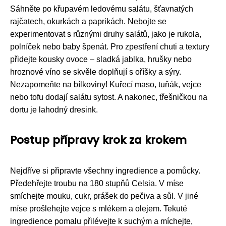
Sáhněte po křupavém ledovému salátu, šťavnatých
rajčatech, okurkách a paprikách. Nebojte se
experimentovat s různými druhy salátů, jako je rukola,
polníček nebo baby špenát. Pro zpestření chuti a textury
přidejte kousky ovoce – sladká jablka, hrušky nebo
hroznové víno se skvěle doplňují s oříšky a sýry.
Nezapomeňte na bílkoviny! Kuřecí maso, tuňák, vejce
nebo tofu dodají salátu sytost. A nakonec, třešničkou na
dortu je lahodný dresink.
Postup přípravy krok za krokem
Nejdříve si připravte všechny ingredience a pomůcky.
Předehřejte troubu na 180 stupňů Celsia. V míse
smíchejte mouku, cukr, prášek do pečiva a sůl. V jiné
míse prošlehejte vejce s mlékem a olejem. Tekuté
ingredience pomalu přilévejte k suchým a míchejte,