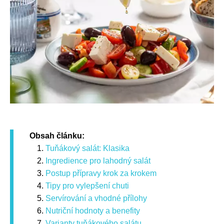
Obsah článku:
Tuňákový salát: Klasika
Ingredience pro lahodný salát
Postup přípravy krok za krokem
Tipy pro vylepšení chuti
Servírování a vhodné přílohy
Nutriční hodnoty a benefity
Varianty tuňákového salátu