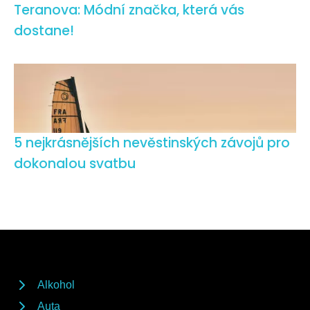
Teranova: Módní značka, která vás
dostane!
5 nejkrásnějších nevěstinských závojů pro
dokonalou svatbu
Alkohol
Auta