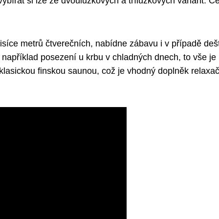
ybírat si lze ze dvoulůžkových a třílůžkových variant. C
 tisíce metrů čtverečních, nabídne zábavu i v případě deš
 například posezení u krbu v chladných dnech, to vše je
 klasickou finskou saunou, což je vhodný doplněk relaxa