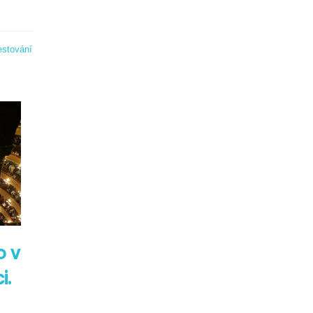
estování
o v
i.