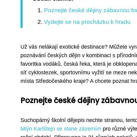
Poznejte české dějiny zábavnou f
Vydejte se na procházku k hradu
Už vás nelákají exotické destinace? Můžete vyra
poznávání českých dějin v kombinaci s přírodním
favoritka vodáků, česká řeka, která je obklopen
síť cyklostezek, sportovnímu vyžití se meze nek
místa Středočeského kraje? A chcete poznat hrad
Poznejte české dějiny zábavno
Suchopárný školní dějepis nechte stranou, tento
Mlýn Karlštejn se stane zázemím
pro různé výlet