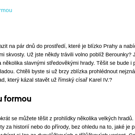
ormou
zit na pár dnů do prostředí, které je blízko Prahy a nab
i skvosty. Už jste někdy trávili volno poblíž Berounky? 
a několika slavnými středověkými hrady. Těšit se bude i 
ladou. Chtěli byste si už brzy zblízka prohlédnout nejzn
, který kázal stavět už římský císař Karel IV.?
u formou
krát se můžete těšit z prohlídky několika velkých hradů.
y za historií nebo do přírody, bez ohledu na to, jaké je 