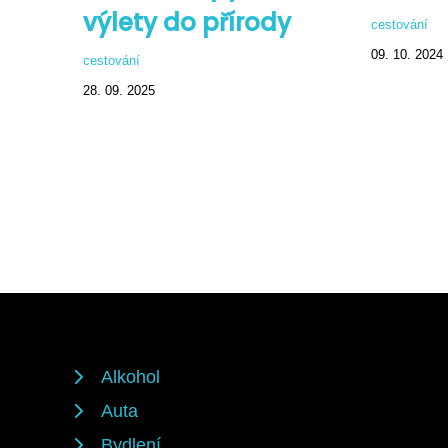
výlety do přírody
cestování
09. 10. 2024
cestování
28. 09. 2025
Alkohol
Auta
Bydlení