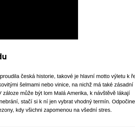
du
proudila česká historie, takové je hlavní motto výletu k ř
kovitými šelmami nebo vinice, na nichž má také zásadní 
V záloze může být lom Malá Amerika, k návštěvě lákají
ebrání, stačí si k ní jen vybrat vhodný termín. Odpočin
ezony, kdy všichni zapomenou na všední stres.