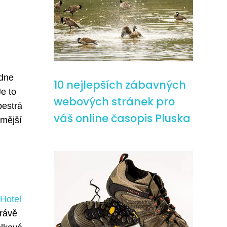
ídne
10 nejlepších zábavných
Je to
webových stránek pro
pestrá
váš online časopis Pluska
ámější
Hotel
právě