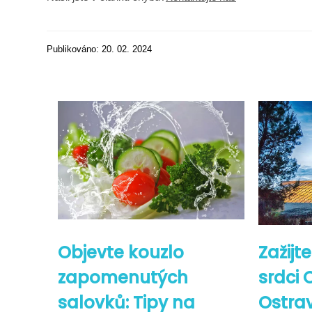
Publikováno: 20. 02. 2024
Objevte kouzlo
Zažijt
zapomenutých
srdci 
salovků: Tipy na
Ostrav