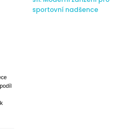
sportovní nadšence
ece
podíl
ek