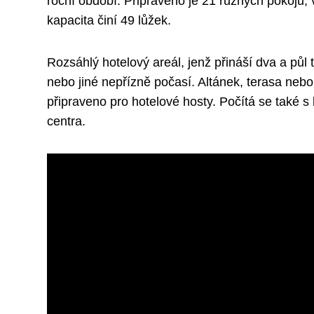
roční období. Připraveno je 21 různých pokojů, v
kapacita činí 49 lůžek.
Rozsáhlý hotelový areál, jenž přináší dva a půl
nebo jiné nepřízně počasí. Altánek, terasa nebo
připraveno pro hotelové hosty. Počítá se také s
centra.