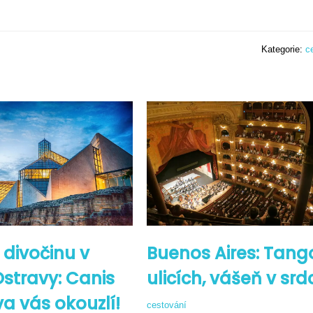
Kategorie:
c
e divočinu v
Buenos Aires: Tang
Ostravy: Canis
ulicích, vášeň v srdc
a vás okouzlí!
cestování