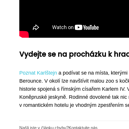
Vydejte se na procházku k hra
Poznat Karlštejn
a podívat se na místa, kterými 
Berounce. V okolí lze navštívit malou zoo s koč
historie spojená s římským císařem Karlem IV. 
Koněpruské jeskyně. Rodinné dovolené tak nic n
v romantickém hotelu je vhodným zpestřením s
Našli jste v článku chybu?
Kontaktujte nás