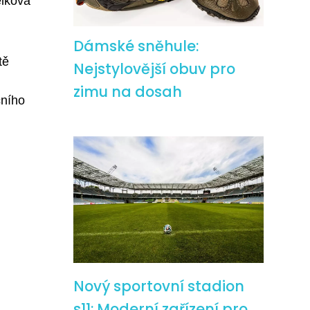
elková
Dámské sněhule:
tě
Nejstylovější obuv pro
zimu na dosah
čního
Nový sportovní stadion
s11: Moderní zařízení pro