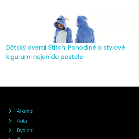
Dětský overal Stitch: Pohodlné a stylové
kigurumi nejen do postele
Alkohol
Auta
Bydlení