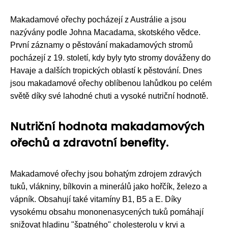
Makadamové ořechy pocházejí z Austrálie a jsou
nazývány podle Johna Macadama, skotského vědce.
První záznamy o pěstování makadamových stromů
pocházejí z 19. století, kdy byly tyto stromy dováženy do
Havaje a dalších tropických oblastí k pěstování. Dnes
jsou makadamové ořechy oblíbenou lahůdkou po celém
světě díky své lahodné chuti a vysoké nutriční hodnotě.
Nutriční hodnota makadamových
ořechů a zdravotní benefity.
Makadamové ořechy jsou bohatým zdrojem zdravých
tuků, vlákniny, bílkovin a minerálů jako hořčík, železo a
vápník. Obsahují také vitamíny B1, B5 a E. Díky
vysokému obsahu mononenasycených tuků pomáhají
snižovat hladinu "špatného" cholesterolu v krvi a