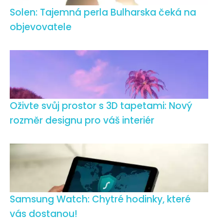
Solen: Tajemná perla Bulharska čeká na
objevovatele
Oživte svůj prostor s 3D tapetami: Nový
rozměr designu pro váš interiér
Samsung Watch: Chytré hodinky, které
vás dostanou!