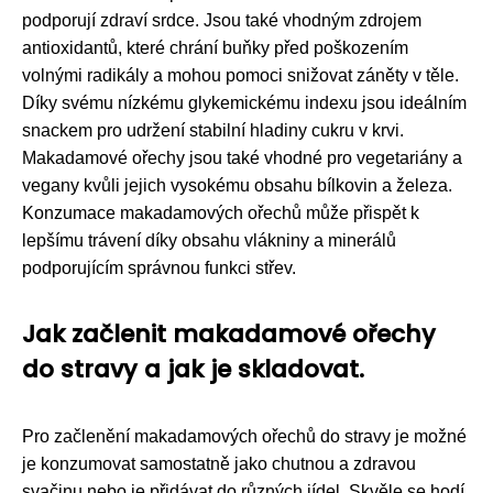
podporují zdraví srdce. Jsou také vhodným zdrojem
antioxidantů, které chrání buňky před poškozením
volnými radikály a mohou pomoci snižovat záněty v těle.
Díky svému nízkému glykemickému indexu jsou ideálním
snackem pro udržení stabilní hladiny cukru v krvi.
Makadamové ořechy jsou také vhodné pro vegetariány a
vegany kvůli jejich vysokému obsahu bílkovin a železa.
Konzumace makadamových ořechů může přispět k
lepšímu trávení díky obsahu vlákniny a minerálů
podporujícím správnou funkci střev.
Jak začlenit makadamové ořechy
do stravy a jak je skladovat.
Pro začlenění makadamových ořechů do stravy je možné
je konzumovat samostatně jako chutnou a zdravou
svačinu nebo je přidávat do různých jídel. Skvěle se hodí