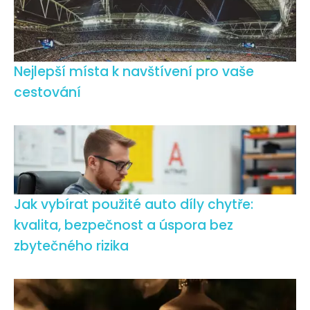
Nejlepší místa k navštívení pro vaše
cestování
Jak vybírat použité auto díly chytře:
kvalita, bezpečnost a úspora bez
zbytečného rizika