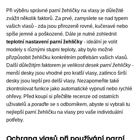
Při výběru správné parní žehličky na vlasy je důležité
zvážit několik faktorů. Za prvé, zamyslete se nad typem
vašich vlasů - zda jsou přirozeně rovné, kučeravé nebo
spíše jemné a poškozené. Dále je nutné zohlednit
teplotní nastavení parní žehličky
- ideální je volit
modely s různými stupni teploty, aby bylo možné
přizpůsobit žehličku konkrétním potřebám vašich vlasů.
Další důležitým faktorem je
velikost desek parní žehličky
-
menší desky jsou vhodné pro kratší vlasy, zatímco širší
desky jsou lepší pro delší vlasy. Nezapomeňte také
zkontrolovat funkce jako automatické vypnutí nebo rychlé
ohřevy. Před koupí si přečtěte recenze od ostatních
uživatelů a
poraďte se s odborníkem
, abyste si vybrali tu
nejlepší parní žehličku na vlasy pro vaše individuální
potřeby.
Ochrana vlasů při používání parní