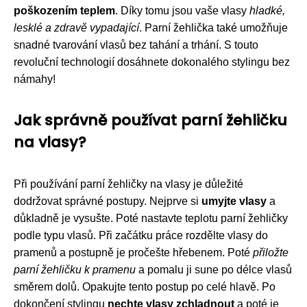
poškozením teplem
. Díky tomu jsou vaše vlasy
hladké,
lesklé a zdravě vypadající
. Parní žehlička také umožňuje
snadné tvarování vlasů bez tahání a trhání. S touto
revoluční technologií dosáhnete dokonalého stylingu bez
námahy!
Jak správně používat parní žehličku
na vlasy?
Při používání parní žehličky na vlasy je důležité
dodržovat správné postupy. Nejprve si
umyjte vlasy
a
důkladně je vysušte. Poté nastavte teplotu parní žehličky
podle typu vlasů. Při začátku práce rozdělte vlasy do
pramenů a postupně je pročešte hřebenem. Poté
přiložte
parní žehličku k pramenu
a pomalu ji sune po délce vlasů
směrem dolů. Opakujte tento postup po celé hlavě. Po
dokončení stylingu
nechte vlasy zchladnout
a poté je