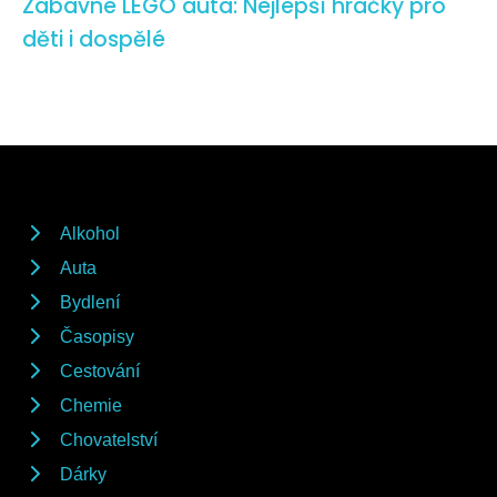
Zábavné LEGO auta: Nejlepší hračky pro
děti i dospělé
Alkohol
Auta
Bydlení
Časopisy
Cestování
Chemie
Chovatelství
Dárky