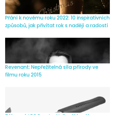
Přání k novému roku 2022: 10 inspirativních
způsobů, jak přivítat rok s nadějí a radostí
Revenant: Nepřežitelná síla přírody ve
filmu roku 2015