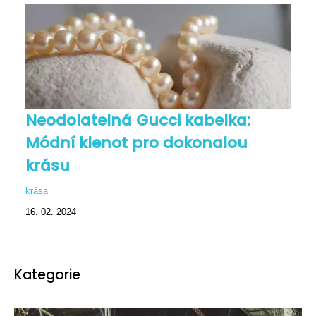
Neodolatelná Gucci kabelka:
Módní klenot pro dokonalou
krásu
krása
16. 02. 2024
Kategorie