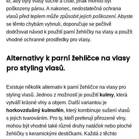
to, aby byly vlasy suché a čisté, jinak mohou být
poškozeny párou. A nakonec,
nedostatečná ochrana
vlasů před teplem může způsobit jejich poškození.
Abyste
se těmto chybám vyhnuli, doporučuje se pečlivě
dodržovat návod k použití parní žehličky na vlasy a použít
vhodné ochranné prostředky pro vlasy.
Alternativy k parní žehličce na vlasy
pro styling vlasů.
Existuje několik alternativ k parní žehličce na vlasy pro
styling vlasů. Jednou z možností je použití
kulmy
, která
vytváří krásné vlny a objem. Další variantou je
horkovzdušný kulmofén
, který kombinuje sušení vlasů
s jejich tvarováním. Pro ty, kteří preferují přirozené vlny,
mohou být vhodné také různé druhy
natáček
nebo ploché
žehličky s keramickými destičkami. Každá z těchto