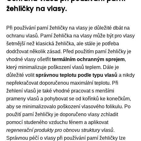
žehličky na vlasy.
Při používání parní žehličky na vlasy je důležité dbát na
ochranu vlasů. Parní žehlička na vlasy může být pro vlasy
šetrnější než klasická žehlička, ale stále je potřeba
dodržovat několik zásad. Před použitím parní žehličky je
vhodné vlasy ošetřit
termálním ochranným sprejem
,
který minimalizuje poškození vlasů teplem. Dále je
důležité volit
správnou teplotu podle typu vlasů
a nikdy
nepřekračovat doporučenou maximální teplotu. Při
žehlení vlasů je také vhodné pracovat s menšími
prameny vlasů a pohybovat se od kořínků ke konečkům,
aby se minimalizovalo poškození vlasového folikulu. Po
použití parní žehličky je doporučeno vlasy zchladit
pomocí studeného vzduchu fénem a aplikovat
regenerační produkty pro obnovu struktury vlasů
.
Správnou péčí o vlasy při používání parní žehličky lze