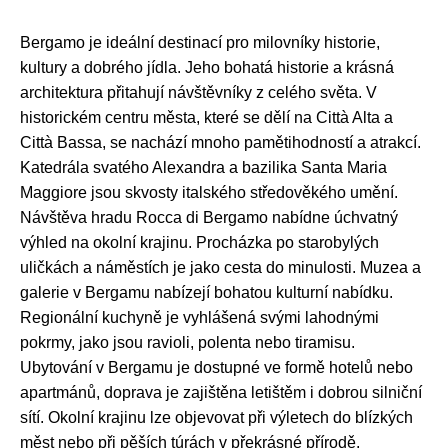
Bergamo je ideální destinací pro milovníky historie,
kultury a dobrého jídla. Jeho bohatá historie a krásná
architektura přitahují návštěvníky z celého světa. V
historickém centru města, které se dělí na Città Alta a
Città Bassa, se nachází mnoho pamětihodností a atrakcí.
Katedrála svatého Alexandra a bazilika Santa Maria
Maggiore jsou skvosty italského středověkého umění.
Návštěva hradu Rocca di Bergamo nabídne úchvatný
výhled na okolní krajinu. Procházka po starobylých
uličkách a náměstích je jako cesta do minulosti. Muzea a
galerie v Bergamu nabízejí bohatou kulturní nabídku.
Regionální kuchyně je vyhlášená svými lahodnými
pokrmy, jako jsou ravioli, polenta nebo tiramisu.
Ubytování v Bergamu je dostupné ve formě hotelů nebo
apartmánů, doprava je zajištěna letištěm i dobrou silniční
sítí. Okolní krajinu lze objevovat při výletech do blízkých
měst nebo při pěších túrách v překrásné přírodě.