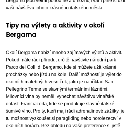
Bergamu jsou velmi pohodlné a umožňují vám plně si užít
vaši návštěvu tohoto krásného italského města.
Tipy na výlety a aktivity v okolí
Bergama
Okolí Bergama nabízí mnoho zajímavých výletů a aktivit.
Pokud máte rádi přírodu, určitě navštivte národní park
Parco dei Colli di Bergamo, kde si můžete užít krásné
procházky nebo jízdu na kole. Další možností je výlet do
okolních malebných vesniček, jako je například San
Pellegrino Terme se slavnými termálními lázněmi.
Milovníci vína by neměli vynechat návštěvu vinařské
oblasti Franciacorta, kde se produkuje slavné italské
šumivé víno. Pro ty, kteří mají rádi adrenalinové zážitky, je
tu možnost vyzkoušet si paragliding nebo horolezectví v
okolních horách. Bez ohledu na vaše preference si jistě