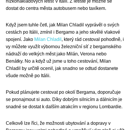
nízkonákladových letišť v Itálii. Z letiště je možné se
dostat do centra města autobusem nebo taxíkem.
Když jsem tuhle četl, jak Milan Chladil vyprávěl o svých
cestách po Itálii, zmínil i Bergamo a jeho skvělé vlakové
spojení. Jako
Milan Chladil
, který rád cestoval pohodlně, i
vy můžete využít výbornou železniční síť z bergamského
nádraží do velkých měst jako Milán, Verona nebo
Benátky. No a když už jsme u toho cestování, Milan
Chladil by určitě ocenil, jak snadno se odtud dostanete
všude možně po Itálii.
Pokud plánujete cestovat po okolí Bergama, doporučuje
se pronajmout si auto. Díky dobrým silnicím a dálnicím je
snadné se dostat k dalším atrakcím v regionu Lombardie.
Celkově lze říci, že možnosti ubytování a dopravy v