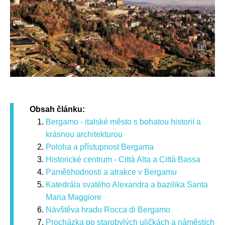
Obsah článku:
Bergamo - italské město s bohatou historií a
krásnou architekturou
Poloha a přístupnost Bergama
Historické centrum - Città Alta a Città Bassa
Pamětihodnosti a atrakce v Bergamu
Katedrála svatého Alexandra a bazilika Santa
Maria Maggiore
Návštěva hradu Rocca di Bergamo
Procházka po starobylých uličkách a náměstích