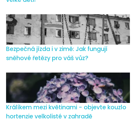
Bezpečná jízda i v zimě: Jak fungují
sněhové řetězy pro váš vůz?
Králíkem mezi květinami - objevte kouzlo
hortenzie velkolisté v zahradě