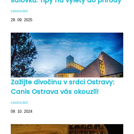
salovků: Tipy na výlety do přírody
cestování
28. 09. 2025
Zažijte divočinu v srdci Ostravy:
Canis Ostrava vás okouzlí!
cestování
09. 10. 2024