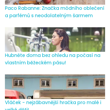
Paco Rabanne: Značka módního oblečení
a parfémů s neodolatelným šarmem
Hubněte doma bez ohledu na počasí na
vlastním běžeckém pásu!
Vláček - nejzábavnější hračka pro malé i
velké děti!