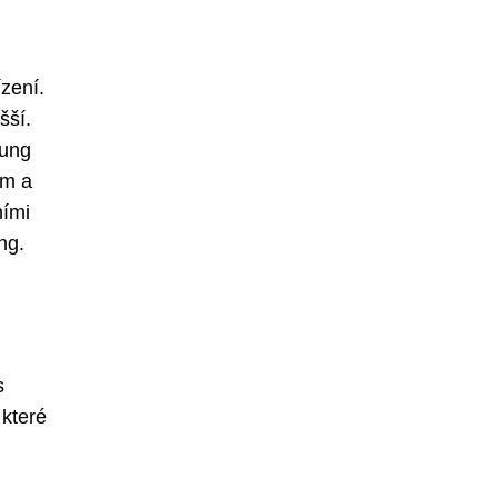
ízení.
šší.
sung
em a
ními
ng.
s
 které