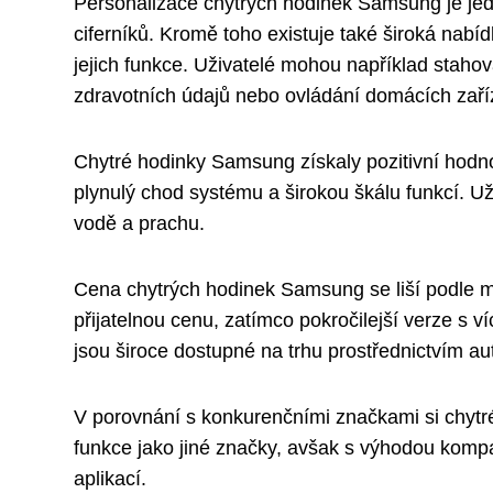
Personalizace chytrých hodinek Samsung je je
ciferníků. Kromě toho existuje také široká nabídk
jejich funkce. Uživatelé mohou například stahov
zdravotních údajů nebo ovládání domácích zaří
Chytré hodinky Samsung získaly pozitivní hodno
plynulý chod systému a širokou škálu funkcí. Uži
vodě a prachu.
Cena chytrých hodinek Samsung se liší podle m
přijatelnou cenu, zatímco pokročilejší verze s
jsou široce dostupné na trhu prostřednictvím a
V porovnání s konkurenčními značkami si chytr
funkce jako jiné značky, avšak s výhodou kompat
aplikací.