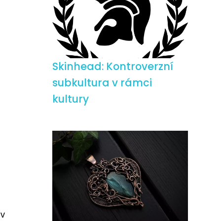
Skinhead: Kontroverzní
subkultura v rámci
kultury
 v