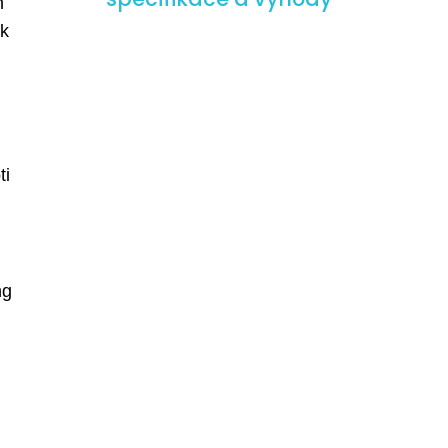
h
ak
ti
ng