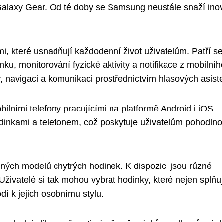
Galaxy Gear. Od té doby se Samsung neustále snaží ino
, které usnadňují každodenní život uživatelům. Patří s
ku, monitorování fyzické aktivity a notifikace z mobilníh
, navigaci a komunikaci prostřednictvím hlasových asist
lními telefony pracujícími na platformě Android i iOS.
odinkami a telefonem, což poskytuje uživatelům pohodln
ných modelů chytrých hodinek. K dispozici jsou různé
 Uživatelé si tak mohou vybrat hodinky, které nejen splňuj
dí k jejich osobnímu stylu.