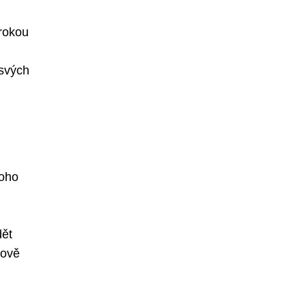
irokou
 svých
noho
dět
kově