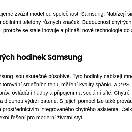
čujeme zvážit model od společnosti Samsung. Nabízejí š
 s mobilními telefony různých značek. Budoucnost chytrých
 protože se stále inovuje a přináší nové technologie do
ytrých hodinek Samsung
amsung jsou skutečně působivé. Tyto hodinky nabízejí m
monitorování srdečního tepu, měření kvality spánku a GPS
ráv, ovládání hudby a připojení na sociální sítě. Chytré
 dlouhou výdrží baterie. S jejich pomocí lze také prová
e prostřednictvím integrovaného chytrého asistenta. Cel
ní řešení pro moderní životní styl.