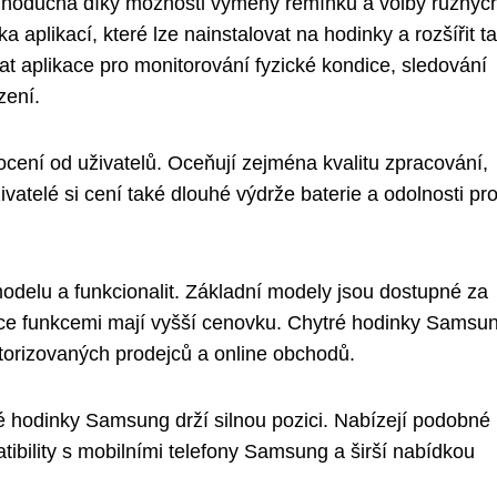
dnoduchá díky možnosti výměny řemínků a volby různýc
a aplikací, které lze nainstalovat na hodinky a rozšířit t
at aplikace pro monitorování fyzické kondice, sledování
zení.
cení od uživatelů. Oceňují zejména kvalitu zpracování,
vatelé si cení také dlouhé výdrže baterie a odolnosti pro
odelu a funkcionalit. Základní modely jsou dostupné za
 více funkcemi mají vyšší cenovku. Chytré hodinky Samsu
utorizovaných prodejců a online obchodů.
é hodinky Samsung drží silnou pozici. Nabízejí podobné
ibility s mobilními telefony Samsung a širší nabídkou