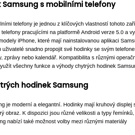
k Samsung s mobilními telefony
ími telefony je jednou z klíčových vlastností tohoto zař
elefony pracujícími na platformě Android verze 5.0 a vy
 modely iPhone, které mají nainstalovanou aplikaci Sam
 uživatelé snadno propojit své hodinky se svým telefon
ry, zprávy nebo kalendář. Kompatibilita s různými operač
využít všechny funkce a výhody chytrých hodinek Samsu
ytrých hodinek Samsung
 je moderní a elegantní. Hodinky mají kruhový displej 
 obraz. K dispozici jsou různé velikosti a typy řemínků,
g nabízí také možnost volby mezi různými materiály