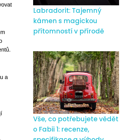
vovat
Labradorit: Tajemný
kámen s magickou
přítomností v přírodě
em
o
entů.
ou a
í
Vše, co potřebujete vědět
o Fabii 1: recenze,
specifikace a výhody