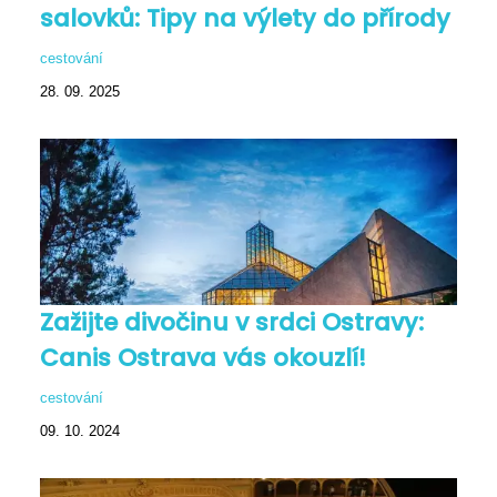
salovků: Tipy na výlety do přírody
cestování
28. 09. 2025
Zažijte divočinu v srdci Ostravy:
Canis Ostrava vás okouzlí!
cestování
09. 10. 2024