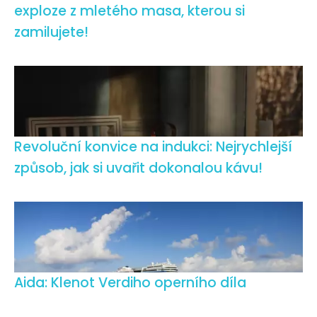
exploze z mletého masa, kterou si
zamilujete!
Revoluční konvice na indukci: Nejrychlejší
způsob, jak si uvařit dokonalou kávu!
Aida: Klenot Verdiho operního díla