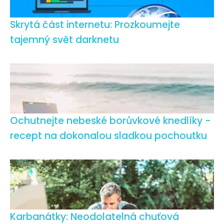
Skrytá část internetu: Prozkoumejte
tajemný svět darknetu
Ochutnejte nebeské borůvkové knedlíky -
recept na dokonalou sladkou pochoutku
Karbanátky: Neodolatelná chuťová