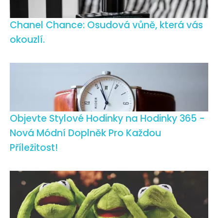
Chanel Chance: Osudová vůně, která vás
okouzlí.
Objevte Stylové Hodinky na Hodinky 365 -
Nová Módní Doplněk Pro Každou
Příležitost!