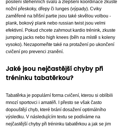
posílení stehenních svalů a zlepšení koordinace zkuste
nožní přeskoky, dřepy či lunges (výpady). Cviky
zaměřené na břišní partie jsou také skvělou volbou -
plank, bokový plank nebo russian twist jsou velmi
efektivní. Pokud chcete zahrnout kardio trénink, zkuste
jumping jacks nebo high knees (běh na místě s koleny
vysoko). Nezapomeňte také na protažení po ukončení
cvičení pro prevenci zranění.
Jaké jsou nejčastější chyby při
tréninku tabatěrkou?
Tabatěrka je populární forma cvičení, kterou si oblíbili
mnozí sportovci i amatéři. I přesto se však často
dopouštějí chyb, které brání dosažení optimálního
výsledku. V následujícím textu se podíváme na
nejčastější chyby při tréninku tabatěrkou a jak se jim