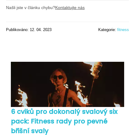
Našli jste v článku chybu?
Kontaktujte nás
Publikováno: 12. 04. 2023
Kategorie:
fitness
6 cviků pro dokonalý svalový six
pack: Fitness rady pro pevné
břišní svaly