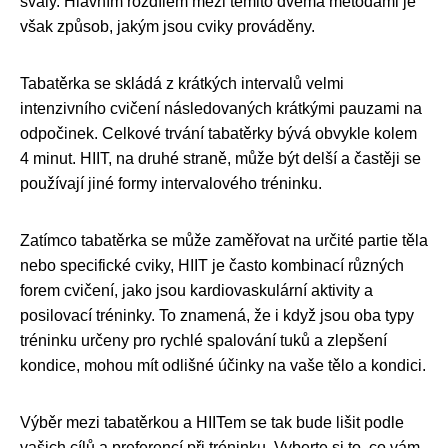
svaly. Hlavním rozdílem mezi těmito dvěma metodami je
však způsob, jakým jsou cviky prováděny.
Tabatěrka se skládá z krátkých intervalů velmi
intenzivního cvičení následovaných krátkými pauzami na
odpočinek. Celkové trvání tabatěrky bývá obvykle kolem
4 minut. HIIT, na druhé straně, může být delší a častěji se
používají jiné formy intervalového tréninku.
Zatímco tabatěrka se může zaměřovat na určité partie těla
nebo specifické cviky, HIIT je často kombinací různých
forem cvičení, jako jsou kardiovaskulární aktivity a
posilovací tréninky. To znamená, že i když jsou oba typy
tréninku určeny pro rychlé spalování tuků a zlepšení
kondice, mohou mít odlišné účinky na vaše tělo a kondici.
Výběr mezi tabatěrkou a HIITem se tak bude lišit podle
vašich cílů a preferencí při tréninku. Vyberte si to, co vám