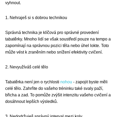
vyhnout.
1. Nehraješ si s dobrou technikou
Správná technika je klíčová pro správné provedení
tabatěrky. Mnoho lidí se však soustředí pouze na tempo a
zapomínají na správnou pozici těla nebo úhel lokte. Toto
může vést k zraněním nebo snížení efektivity cvičení.
2. Nevyužíváš celé tělo
Tabatěrka není jen o rychlosti
nohou
- zapojit byste měli
celé tělo. Zahrňte do vašeho tréninku také svaly paží,
břicha a zad. To pomůže zvýšit intenzitu vašeho cvičení a
dosáhnout lepších výsledků.
3. Nedodržuješ správný interval mezi koly