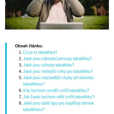
Obsah článku:
Co je to tabatěrka?
Jaké jsou základní principy tabatěrky?
Jaké jsou výhody tabatěrky?
Jaké jsou nejlepší cviky pro tabatěrku?
Jaké jsou nejčastější chyby při tréninku
tabatěrkou?
Kdy bychom neměli cvičit tabatěrku?
Jak často bychom měli cvičit tabatěrku?
Jaké jsou další tipy pro úspěšný trénink
tabatěrkou?