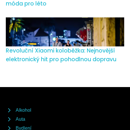
móda pro léto
Revoluční Xiaomi koloběžka: Nejnovější
elektronický hit pro pohodlnou dopravu
Alkohol
Auta
Bydlení