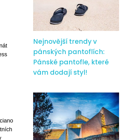
Nejnovější trendy v
nát
pánských pantoflích:
ess
Pánské pantofle, které
vám dodají styl!
rciano
tních
y