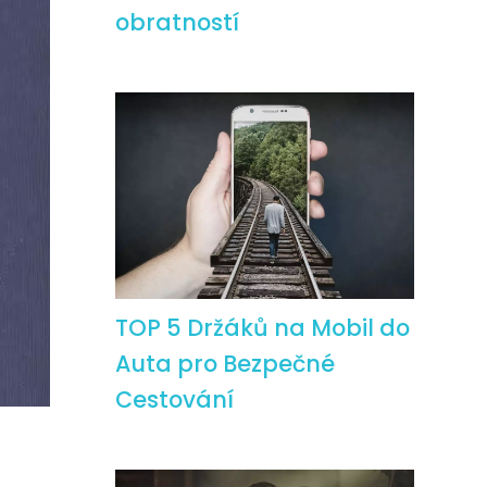
obratností
TOP 5 Držáků na Mobil do
Auta pro Bezpečné
Cestování