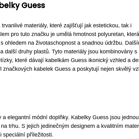
abelky Guess
rvanlivé materiály, které zajišťují jak estetickou, tak i
lem pro tuto značku je umělá hmotnost polyuretan, kter
 s ohledem na životaschopnost a snadnou údržbu. Další
n a další druhy plastů. Tyto materiály jsou kombinovány s
tízky, které dávají kabelkám Guess ikonický vzhled a de
yl značkových kabelek Guess a poskytují nejen skvělý vz
dy a elegantní módní doplňky. Kabelky Guess jsou jednou
 na trhu. S jejich jedinečným designem a kvalitním mate
peciální příležitosti.