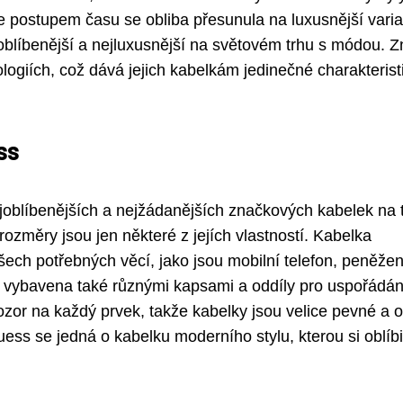
e postupem času se obliba přesunula na luxusnější varia
oblíbenější a nejluxusnější na světovém trhu s módou. 
ogiích, což dává jejich kabelkám jedinečné charakterist
ss
oblíbenějších a nejžádanějších značkových kabelek na t
 rozměry jsou jen některé z jejích vlastností. Kabelka
ech potřebných věcí, jako jsou mobilní telefon, peněžen
je vybavena také různými kapsami a oddíly pro uspořádán
zor na každý prvek, takže kabelky jsou velice pevné a 
ess se jedná o kabelku moderního stylu, kterou si oblíbi