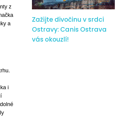
nty z
Značka
Zažijte divočinu v srdci
iky a
Ostravy: Canis Ostrava
vás okouzlí!
rhu.
ka i
í
odolné
ly