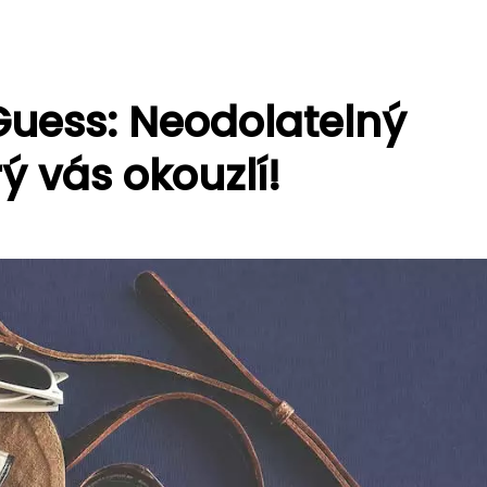
uess: Neodolatelný
ý vás okouzlí!