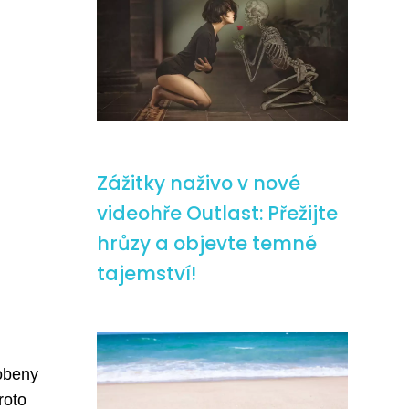
Zážitky naživo v nové
videohře Outlast: Přežijte
hrůzy a objevte temné
tajemství!
robeny
roto