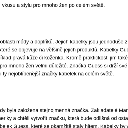
 vkusu a stylu pro mnoho žen po celém světě.
blasti módy a doplňků. Jejich kabelky jsou jednoduše z
 které se objevuje na většině jejich produktů. Kabelky Gu
říklad pravá kůže či koženka. Kromě praktickosti jim také
 pro mnoho žen velmi důležité. Značka Guess si drží své
i ty nejoblíbenější značky kabelek na celém světě.
kdy byla založena stejnojmenná značka. Zakladatelé Ma
riky a chtěli vytvořit značku, která bude odlišná od osta
abelek Guess, které se okamžitě staly hitem. Kabelky byl