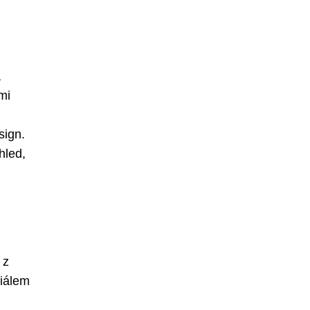
á
mi
sign.
hled,
 z
riálem