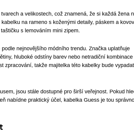
varech a velikostech, což znamená, že si každá žena 
lad kabelku na rameno s koženými detaily, páskem a kovo
 taštičku s lemováním mini zipem.
e podle nejnovějšího módního trendu. Značka uplatňuje
větiny, hluboké odstíny barev nebo netradiční kombinace
ost zpracování, takže majitelka této kabelky bude vypadat
xusem, jsou stále dostupné pro širší veřejnost. Pokud hl
veň nabídne praktický účel, kabelka Guess je tou správn
t