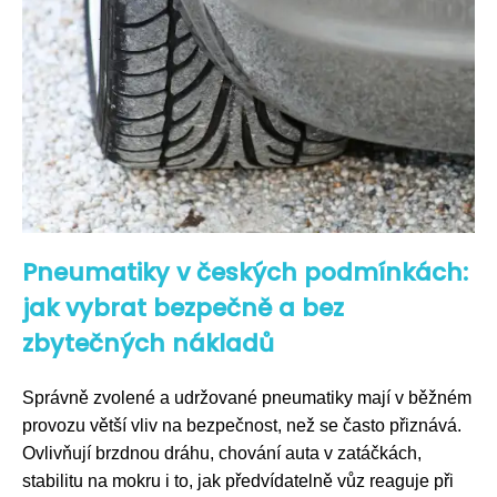
Pneumatiky v českých podmínkách:
jak vybrat bezpečně a bez
zbytečných nákladů
Správně zvolené a udržované pneumatiky mají v běžném
provozu větší vliv na bezpečnost, než se často přiznává.
Ovlivňují brzdnou dráhu, chování auta v zatáčkách,
stabilitu na mokru i to, jak předvídatelně vůz reaguje při