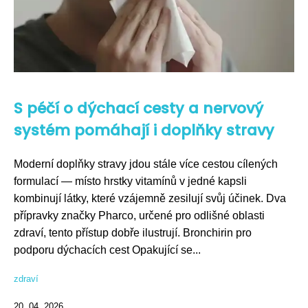
S péčí o dýchací cesty a nervový
systém pomáhají i doplňky stravy
Moderní doplňky stravy jdou stále více cestou cílených
formulací — místo hrstky vitamínů v jedné kapsli
kombinují látky, které vzájemně zesilují svůj účinek. Dva
přípravky značky Pharco, určené pro odlišné oblasti
zdraví, tento přístup dobře ilustrují. Bronchirin pro
podporu dýchacích cest Opakující se...
zdraví
20. 04. 2026