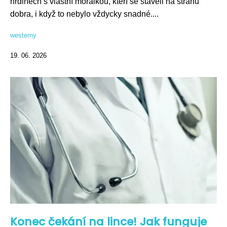
hrdinech s vlastní morálkou, kteří se stavěli na stranu
dobra, i když to nebylo vždycky snadné....
westerny
19. 06. 2026
Konec čekání na lince! Jak funguje