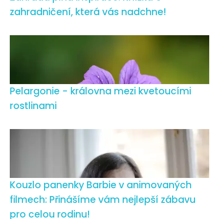
zahradničení, která vás nadchne!
Pelargonie - královna mezi kvetoucími
rostlinami
Kouzlo panenky Barbie v animovaných
filmech: Přinášíme vám nejlepší zábavu
pro celou rodinu!