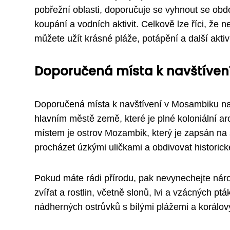
pobřežní oblasti, doporučuje se vyhnout se obdo
koupání a vodních aktivit. Celkově lze říci, že
můžete užít krásné pláže, potápění a další aktiv
Doporučená místa k navštíven
Doporučená místa k navštívení v Mosambiku nab
hlavním městě země, které je plné koloniální ar
místem je ostrov Mozambik, který je zapsán 
procházet úzkými uličkami a obdivovat historic
Pokud máte rádi přírodu, pak nevynechejte ná
zvířat a rostlin, včetně slonů, lvi a vzácných pt
nádherných ostrůvků s bílými plážemi a korálov