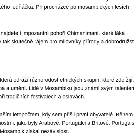
kého ledňáčka. Při procházce po mosambických lesích
najdete i impozantní pohoří Chimanimani, které láká
e tak skutečně rájem pro milovníky přírody a dobrodružst
která odráží různorodost etnických skupin, které zde žijí
udba a umění. Lidé v Mosambiku jsou známí svým talente
ři tradičních festivalech a oslavách.
naším letopočtem, kdy sem přišli první obyvatelé. Během
ostmi, jako byly Arabové, Portugalci a Britové. Portugal
 Mosambik získal nezávislost.