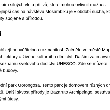
bím silných vln a přílivů, které mohou ovlivnit možnost
 nejlepší čas na návštěvu Mosambiku je v období sucha, kd
ity spojené s přírodou.
í
ízejí neuvěřitelnou rozmanitost. Začněte ve městě Map
chitektury a živého kulturního dědictví. Dalším zajímavý
na seznamu světového dědictví UNESCO. Zde se můžete
ké budovy.
rodní park Gorongosa. Tento park je domovem různých d
áků. Další skvost přírody je Bazaruto Archipelago, sestávaj
ými útesy.