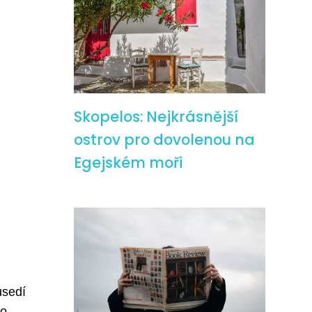
Skopelos: Nejkrásnější
ostrov pro dovolenou na
Egejském moři
usedí
o.