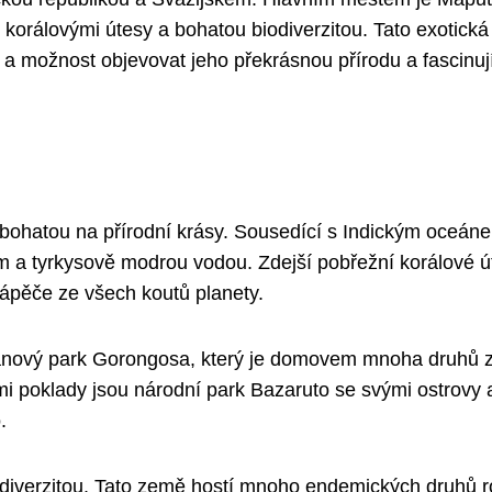
orálovými útesy a bohatou biodiverzitou. Tato exotick
a možnost objevovat jeho překrásnou přírodu a fascinuj
í bohatou na přírodní krásy. Sousedící s Indickým oceán
 a tyrkysově modrou vodou. Zdejší pobřežní korálové ú
otápěče ze všech koutů planety.
nový park Gorongosa, který je domovem mnoha druhů zv
mi poklady jsou národní park Bazaruto se svými ostrovy 
.
diverzitou. Tato země hostí mnoho endemických druhů ro