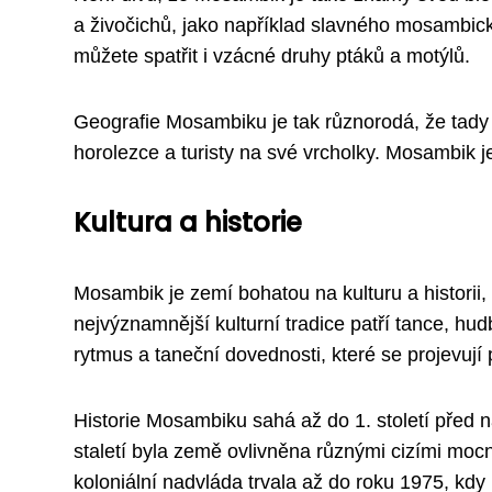
a živočichů, jako například slavného mosambic
můžete spatřit i vzácné druhy ptáků a motýlů.
Geografie Mosambiku je tak různorodá, že tady 
horolezce a turisty na své vrcholky. Mosambik j
Kultura a historie
Mosambik je zemí bohatou na kulturu a historii, 
nejvýznamnější kulturní tradice patří tance, h
rytmus a taneční dovednosti, které se projevují p
Historie Mosambiku sahá až do 1. století před 
staletí byla země ovlivněna různými cizími mocn
koloniální nadvláda trvala až do roku 1975, kdy