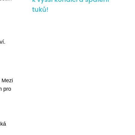
tuků!
ví.
. Mezi
m pro
ská