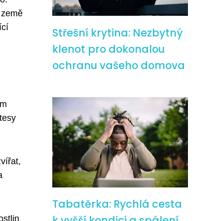
á země
ící
Střešní krytina: Nezbytný
klenot pro dokonalou
ochranu vašeho domova
em
tesy
ířat,
a
Tabatěrka: Rychlá cesta
k vyšší kondici a spálení
stlin