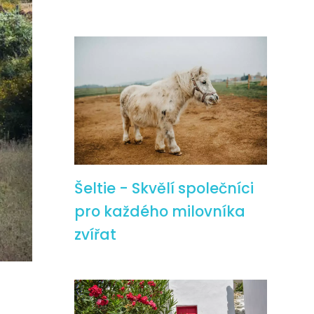
Šeltie - Skvělí společníci
pro každého milovníka
zvířat