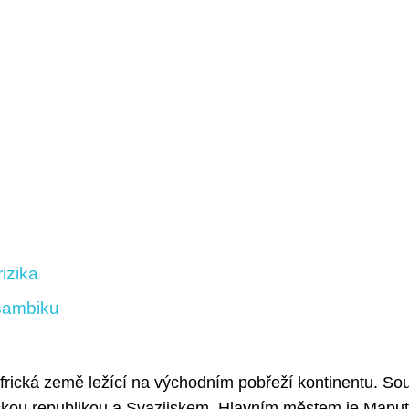
izika
osambiku
frická země ležící na východním pobřeží kontinentu. So
ickou republikou a Svazijskem. Hlavním městem je Maput