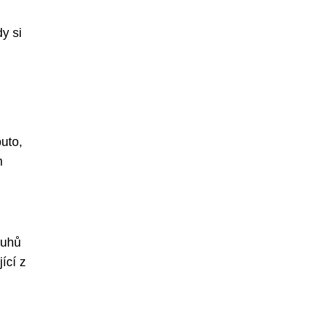
y si
uto,
m
ruhů
ící z