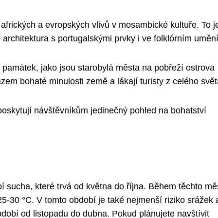
afrických a evropských vlivů v mosambické kultuře. To j
architektura s portugalskými prvky i ve folklórním umění
památek, jako jsou starobylá města na pobřeží ostrova
em bohaté minulosti země a lákají turisty z celého svět
 poskytují návštěvníkům jedinečný pohled na bohatství
 sucha, které trvá od května do října. Během těchto mě
25-30 °C. V tomto období je také nejmenší riziko srážek 
bdobí od listopadu do dubna. Pokud plánujete navštívit