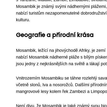
Mosambik je známý svými nádhernými plážemi, k
nabízí turistům nezapomenutelné dobrodružství 
kulturu.
Geografie a přírodní krása
Mosambik, ležící na jihovýchodě Afriky, je zem
nabízí Mosambik nádherné pláže s bílým pískem
jsou jedny z nejkrásnějších na světě a lákají p
Vnitrozemím Mosambiku se táhne rozlehlý sava
včetně slonů, lva a nosorožců. Dalšími přírodní
mangrovové lesy kolem řek Zambezi a Limpopo
Není divu, že Mosambik je také známý svou bio