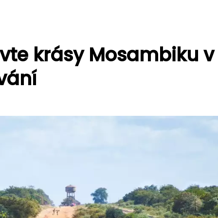
evte krásy Mosambiku v
vání