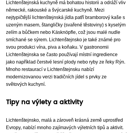
Lichtenštejnská kuchyně má bohatou historii a odráží vliv
německé, rakouské a švýcarské kuchyně. Mezi
nejtypičtější lichtenštejnská jídla patří bramborový kaše s
uzeným masem, štangličky (svařené těstoviny) s kyselým
zelím a bůčkem nebo Käsknöpfle, což jsou malé nudle
smíchané se sýrem. Lichtenštejnsko je také známé pro
svou produkci vína, piva a koňaku. V gastronomii
Lichtenštejnska se často používají místní ingredience
jako například čerstvé lesní plody nebo ryby ze řeky Rýn.
Mnoho restaurací v Lichtenštejnsku nabízí
modernizovanou verzi tradičních jídel s prvky ze
světových kuchyní.
Tipy na výlety a aktivity
Lichtenštejnsko, malá a zároveň krásná země uprostřed
Evropy, nabízí mnoho zajímavých výletních tipů a aktivit.