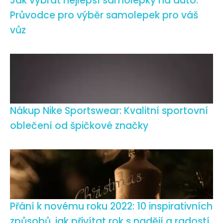
Jak vybrat nejlepší samolepky na auto:
Průvodce pro výběr samolepek pro váš
vůz
Nákup Nike Sportswear: Kvalitní sportovní
oblečení od špičkové značky
Přání k novému roku 2022: 10 inspirativních
způsobů, jak přivítat rok s nadějí a radostí