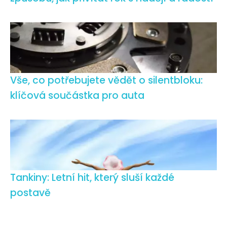
Vše, co potřebujete vědět o silentbloku:
klíčová součástka pro auta
Tankiny: Letní hit, který sluší každé
postavě