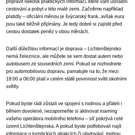
připravit několik praktických informací, které vám usnadní
cestování a pobyt v této malé zemi. Začněme například
platidly – oficiální měnou je švýcarský frank, avšak eura
jsou také běžně přijímány. Je tedy dobré si zajistit před
cestou dostatek peněz v obou měnách.
Další důležitou informací je doprava – Lichtenštejnsko
nemá železnice, ale můžete se sem dostat autem nebo
autobusem ze sousedních zemí. Pokud se rozhodnete
pro automobilovou dopravu, pamatujte na to, že mezi
18:00 a 06:00 platí v celém státě povinnost svítit okolními
světly.
Pokud byste rádi zůstali ve spojení s rodinou a přáteli i
během dovolené, nezapomeňte si aktivovat roaming
vašeho operátora mobilního telefonu – síť pokrývá celé
území Lichtenštejnska. A pokud byste potřebovali najít
informace o turistických atrakcích či ubytování, mohou