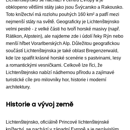
obklopeno většími státy jako jsou Švýcarsko a Rakousko.
Toto knížectví má rozlohu pouhých 160 km² a patří mezi
nejmenší státy na světě. Geograficky je Lichtenštejnsko
velmi pestré - z velké části ho tvoří horské masivy (např.
Rätikon, Alpstein), ale najdeme zde i údolí řeky Rýn nebo
menší hřbet Vorarlberských Alp. Důležitou geografickou
součástí Lichtenštejnska je také oblast Bregenzerwald,
kde lze spatřit krásné horské scenérie s pastvinami, lesy
a romantickými vesničkami. Celkově lze říci, že
Lichtenštejnsko nabízí nádhernou přírodu a zajímavé
turistické cíle pro milovníky hor, historie i moderní
architektury.
Historie a vývoj země
Lichtenštejnsko, oficiálně Princové lichtenštejnské
knížectví, se nachází v západní Evropě a je nezávislým