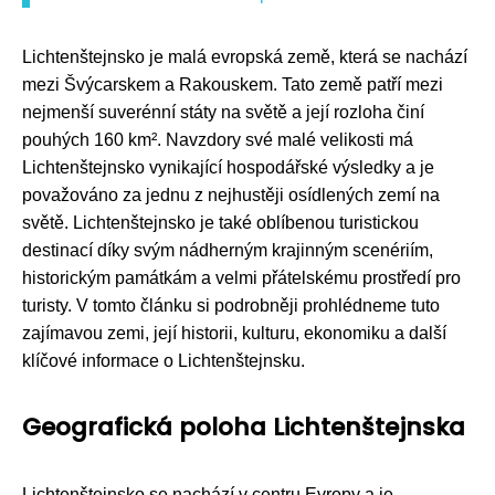
Lichtenštejnsko je malá evropská země, která se nachází
mezi Švýcarskem a Rakouskem. Tato země patří mezi
nejmenší suverénní státy na světě a její rozloha činí
pouhých 160 km². Navzdory své malé velikosti má
Lichtenštejnsko vynikající hospodářské výsledky a je
považováno za jednu z nejhustěji osídlených zemí na
světě. Lichtenštejnsko je také oblíbenou turistickou
destinací díky svým nádherným krajinným scenériím,
historickým památkám a velmi přátelskému prostředí pro
turisty. V tomto článku si podrobněji prohlédneme tuto
zajímavou zemi, její historii, kulturu, ekonomiku a další
klíčové informace o Lichtenštejnsku.
Geografická poloha Lichtenštejnska
Lichtenštejnsko se nachází v centru Evropy a je