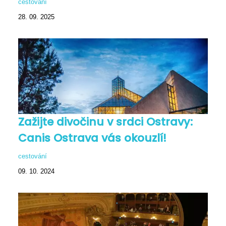
cestování
28. 09. 2025
Zažijte divočinu v srdci Ostravy:
Canis Ostrava vás okouzlí!
cestování
09. 10. 2024