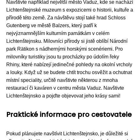
Navštivte například největší město Vaduz, kde se nachází
Lichtenštejnské muzeum s expozicemi o historii, kultuře a
přírodě této země. Za návštěvu stojí také hrad Schloss
Gutenberg ve městě Balzers, který patří k
nejvýznamnějším kulturním památkám v celém
Lichtenštejnsku. Milovníci přírody si jistě oblíbí Národní
park Rätikon s nádhernými horskými scenériemi. Pro
milovníky turistiky jsou tu procházky po údolím řeky
Rhiny, které nabízejí jedinečné pohledy na okolní vrcholy
a louky. Když už se budete chtít trochu osvěžit a ochutnat
místní speciality, určitě navštivte některou z mnoha
restaurací či kaváren v centru města Vaduz. Navštivte
Lichtenštejnsko a pojďte objevovat jeho krásy sami!
Praktické informace pro cestovatele
Pokud plánujete navštívit Lichtenštejnsko, je důležité si