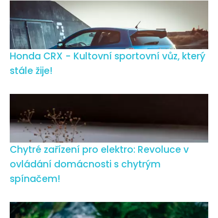
Honda CRX - Kultovní sportovní vůz, který
stále žije!
Chytré zařízení pro elektro: Revoluce v
ovládání domácnosti s chytrým
spínačem!