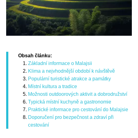
Obsah článku:
Základní informace o Malajsii
Klima a nejvhodnější období k návštěvě
Populární turistické atrakce a památky
Místní kultura a tradice
Možnosti outdoorových aktivit a dobrodružství
Typická místní kuchyně a gastronomie
Praktické informace pro cestování do Malajsie
Doporučení pro bezpečnost a zdraví při
cestování