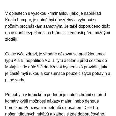
V oblastech s vysokou kriminalitou, jako je například
Kuala Lumpur, je nutné být obezřetný a vyhnout se
nočním procházkám samotným. Je také doporučeno dbát
na osobní bezpečnost a chránit si cennosti před možnými
zloději.
Co se týče zdraví, je vhodné očkovat se proti žloutence
typu A a B, hepatitidě A a B, tyfu a tetanu před cestou do
Malajsie. Je důležité dodržovat hygienická pravidla, jako
je časté mytí rukou a konzumace pouze čistých potravin a
pitné vody.
Při pobytu v tropickém podnebí je nutné chránit se před
komáry kvůli možnosti nákazy malárií nebo dengue
horečkou. Používání repelentů s obsahem DEET a
nošení dlouhých rukávů a kalhot je zde doporučováno.