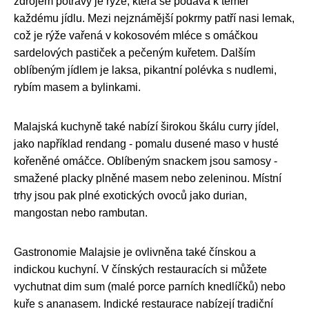
zdrojem potravy je rýže, která se podává k téměř
každému jídlu. Mezi nejznámější pokrmy patří nasi lemak,
což je rýže vařená v kokosovém mléce s omáčkou
sardelových pastiček a pečeným kuřetem. Dalším
oblíbeným jídlem je laksa, pikantní polévka s nudlemi,
rybím masem a bylinkami.
Malajská kuchyně také nabízí širokou škálu curry jídel,
jako například rendang - pomalu dusené maso v husté
kořeněné omáčce. Oblíbeným snackem jsou samosy -
smažené placky plněné masem nebo zeleninou. Místní
trhy jsou pak plné exotických ovoců jako durian,
mangostan nebo rambutan.
Gastronomie Malajsie je ovlivněna také čínskou a
indickou kuchyní. V čínských restauracích si můžete
vychutnat dim sum (malé porce parních knedlíčků) nebo
kuře s ananasem. Indické restaurace nabízejí tradiční