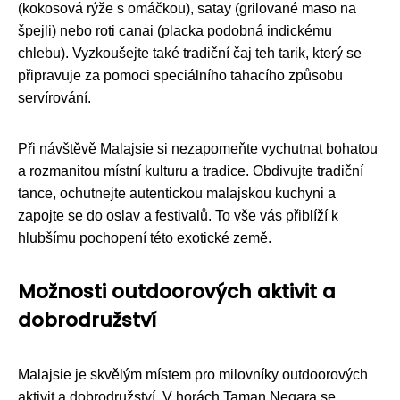
(kokosová rýže s omáčkou), satay (grilované maso na
špejli) nebo roti canai (placka podobná indickému
chlebu). Vyzkoušejte také tradiční čaj teh tarik, který se
připravuje za pomoci speciálního tahacího způsobu
servírování.
Při návštěvě Malajsie si nezapomeňte vychutnat bohatou
a rozmanitou místní kulturu a tradice. Obdivujte tradiční
tance, ochutnejte autentickou malajskou kuchyni a
zapojte se do oslav a festivalů. To vše vás přiblíží k
hlubšímu pochopení této exotické země.
Možnosti outdoorových aktivit a
dobrodružství
Malajsie je skvělým místem pro milovníky outdoorových
aktivit a dobrodružství. V horách Taman Negara se