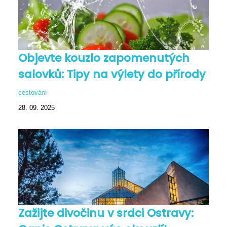
Objevte kouzlo zapomenutých
salovků: Tipy na výlety do přírody
cestování
28. 09. 2025
Zažijte divočinu v srdci Ostravy: