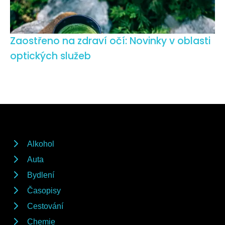
Zaostřeno na zdraví očí: Novinky v oblasti
optických služeb
Alkohol
Auta
Bydlení
Časopisy
Cestování
Chemie