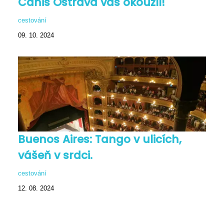
Canis Ostrava vás okouzlí!
cestování
09. 10. 2024
Buenos Aires: Tango v ulicích,
vášeň v srdci.
cestování
12. 08. 2024