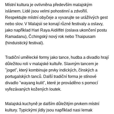
Místní kultura je ovlivněna především malajským
islámem. Lidé jsou velmi pohostinní a zdvořilí.
Respektujte místní obyčeje a vyvarujte se urážlivých gest
nebo slov. V Malajsii se konají různé festivaly a oslavy,
jako například Hari Raya Aidilfitri (oslava ukončení postu
Ramadanu), Čchingský nový rok nebo Thaipusam
(hinduistický festival).
Tradiční umělecké formy jako tance, hudba a divadlo hrají
důležitou roli v malajské kultuře. Slavným tancem je
"joget", který kombinuje prvky indických, čínských a
portugalských tanců. Další tradiční forma je stínové
divadlo "wayang kulit", které je prováděno s pomocí
vyřezávaných kožených loutek.
Malajská kuchyně je dalším důležitým prvkem místní
kultury. Typickými jídly jsou například nasi lemak