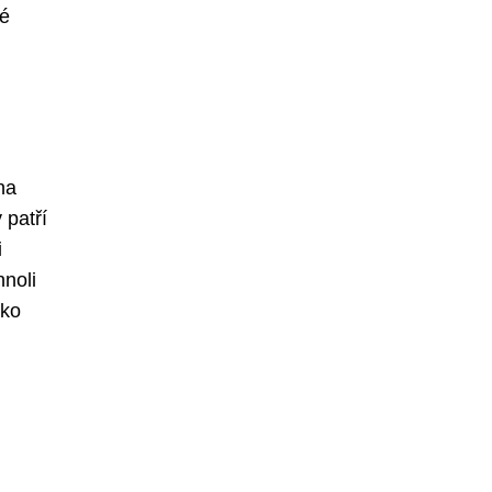
ré
na
 patří
i
nnoli
ako