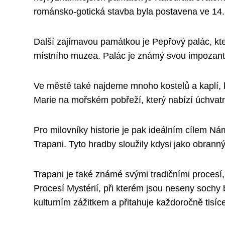
románsko-gotická stavba byla postavena ve 14.
Další zajímavou památkou je Pepřový palác, kte
místního muzea. Palác je známý svou impozantní
Ve městě také najdeme mnoho kostelů a kaplí, k
Marie na mořském pobřeží, který nabízí úchvatn
Pro milovníky historie je pak ideálním cílem Ná
Trapani. Tyto hradby sloužily kdysi jako obra
Trapani je také známé svými tradičními procesí
Procesí Mystérií, při kterém jsou neseny sochy 
kulturním zážitkem a přitahuje každoročně tisíc