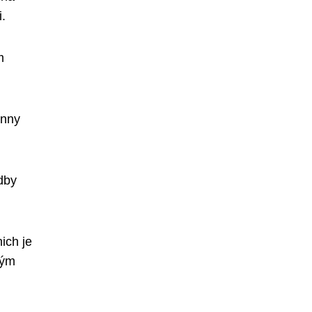
.
m
anny
adby
ich je
ným