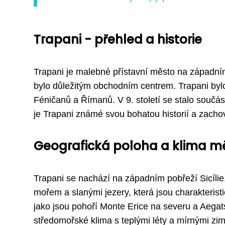
Trapani - přehled a historie
Trapani je malebné přístavní město na západním 
bylo důležitým obchodním centrem. Trapani bylo
Féničanů a Římanů. V 9. století se stalo součá
je Trapani známé svou bohatou historií a zachov
Geografická poloha a klima m
Trapani se nachází na západním pobřeží Sicílie
mořem a slanými jezery, která jsou charakterist
jako jsou pohoří Monte Erice na severu a Aega
středomořské klima s teplými léty a mírnými zi