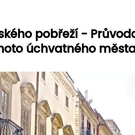
ilského pobřeží - Průvod
ohoto úchvatného měst