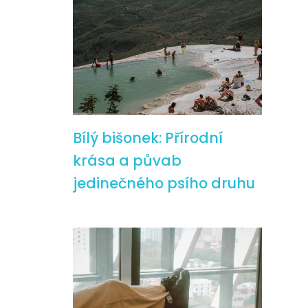
Bílý bišonek: Přírodní
krása a půvab
jedinečného psího druhu