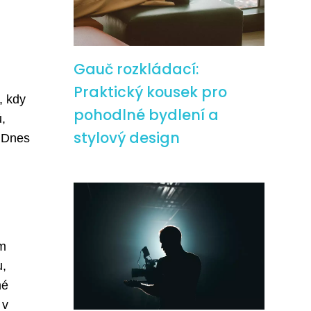
Gauč rozkládací:
Praktický kousek pro
, kdy
pohodlné bydlení a
,
stylový design
. Dnes
ím
u,
né
 v