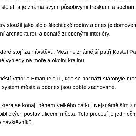
 století a je známá svými působivými freskami a sochami
rý sloužil jako sídlo šlechtické rodiny a dnes je domove
 architekturou a bohatě zdobenými interiéry.
teré stojí za návštěvu. Mezi nejznámější patří Kostel P
é výhledy na moře a okolní krajinu.
městí Vittoria Emanuela II., kde se nachází starobylé hr
nný systém města a dodnes jsou dobře zachované.
, která se konají během Velkého pátku. Nejznámějším z n
biblických postav ulicemi města. Toto procesí je jedineč
e návštěvníků.