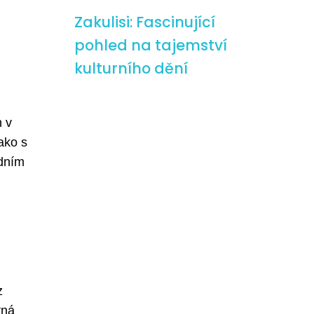
Zakulisi: Fascinující
pohled na tajemství
kulturního dění
h v
ako s
odním
z
rná