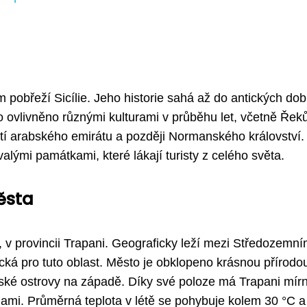
pobřeží Sicílie. Jeho historie sahá až do antických dob
 ovlivněno různými kulturami v průběhu let, včetně Řeků
stí arabského emirátu a později Normanského království
alými památkami, které lákají turisty z celého světa.
ěsta
, v provincii Trapani. Geograficky leží mezi Středozemn
ická pro tuto oblast. Město je obklopeno krásnou přírodo
tské ostrovy na západě. Díky své poloze má Trapani mír
mami. Průměrná teplota v létě se pohybuje kolem 30 °C a