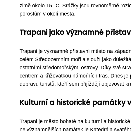
zimě okolo 15 °C. Srážky jsou rovnoměrně rozl
porostům v okolí města.
Trapani jako významné přísta
Trapani je významné přístavní město na západním
celém Středozemním moři a slouží jako důležitá s
ostatními středomořskými ostrovy. Díky své str
centrem a křižovatkou námořních tras. Dnes je 
dopravu turistů, kteří sem přijíždějí objevovat krá
Kulturní a historické památky 
Trapani je město bohaté na kulturní a historick
nejvýznamnějších památek je Katedrála svatého