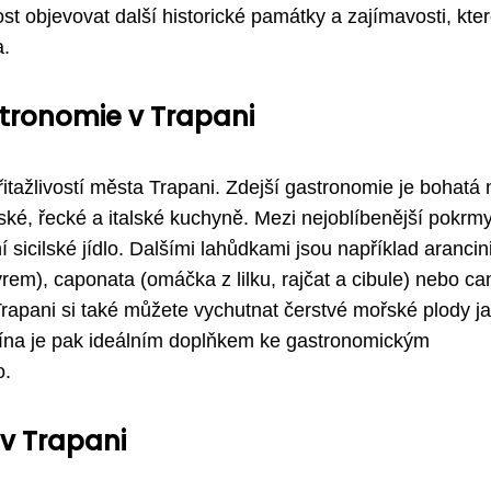
t objevovat další historické památky a zajímavosti, kte
a.
stronomie v Trapani
řitažlivostí města Trapani. Zdejší gastronomie je bohatá 
abské, řecké a italské kuchyně. Mezi nejoblíbenější pokrmy
 sicilské jídlo. Dalšími lahůdkami jsou například arancin
em), caponata (omáčka z lilku, rajčat a cibule) nebo ca
Trapani si také můžete vychutnat čerstvé mořské plody j
y vína je pak ideálním doplňkem ke gastronomickým
o.
v Trapani