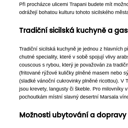
Při procházce ulicemi Trapani budete mít možnos
odrážejí bohatou kulturu tohoto sicilského měst
Tradiční sicilská kuchyně a ga
Tradiční sicilská kuchyně je jednou z hlavních p
chutné speciality, které v sobě spojují vlivy ar
couscous s rybou, který je považován za tradiční
(fritované rýžové kuličky plněné masem nebo sýr
(sladké vánoční cukrovinky plněné ricottou). V 
jsou krevety, langusty či škeble. Pro milovník
pochoutkám místní slavný desertní Marsala vín
Možnosti ubytování a dopravy 