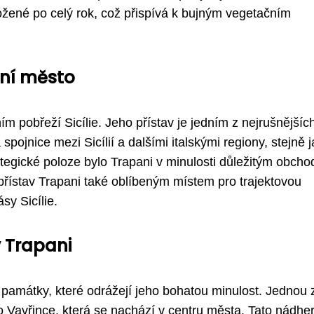
ožené po celý rok, což přispívá k bujným vegetačním
vní město
 pobřeží Sicílie. Jeho přístav je jedním z nejrušnějšíc
pojnice mezi Sicílií a dalšími italskými regiony, stejně j
ategické poloze bylo Trapani v minulosti důležitým obch
přístav Trapani také oblíbeným místem pro trajektovou
sy Sicílie.
v Trapani
é památky, které odrážejí jeho bohatou minulost. Jednou 
 Vavřince, která se nachází v centru města. Tato nádhe