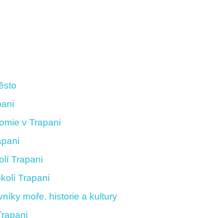
ěsto
pani
nomie v Trapani
apani
olí Trapani
okolí Trapani
vníky moře, historie a kultury
Trapani