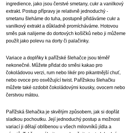
ingredience, jako jsou čerstvé smetany, cukr a vanilkový
extrakt. Postup přípravy je relativně jednoduchý -
smetanu šleháme do tuha, postupně přidáváme cukr a
vanilkový extrakt a důkladně promícháváme. Hotovou
směs pak nalijeme do dortových košíčků nebo ji můžeme
použít jako polevu na dorty či palačinky.
Variace a doplňky k pařížské šlehačce jsou téměř
nekonečné. Můžete přidat do směsi kakao pro
čokoládovou verzi, rum nebo likér pro pikantnější chuť,
nebo ovoce pro osvěžující twist. Pařížskou šlehačku
můžete také ozdobit čokoládovými kousky, ovocem nebo
čerstvou mátou.
Pařížská šlehačka je skvělým způsobem, jak si dopřát
sladkou pochoutku. Její jednoduchý postup a možnost
variací ji dělají oblíbenou u všech milovníků jídla a