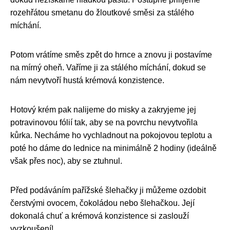
rozehřátou smetanu do žloutkové směsi za stálého
míchání.
Potom vrátíme směs zpět do hrnce a znovu ji postavíme
na mírný oheň. Vaříme ji za stálého míchání, dokud se
nám nevytvoří hustá krémová konzistence.
Hotový krém pak nalijeme do misky a zakryjeme jej
potravinovou fólií tak, aby se na povrchu nevytvořila
kůrka. Necháme ho vychladnout na pokojovou teplotu a
poté ho dáme do lednice na minimálně 2 hodiny (ideálně
však přes noc), aby se ztuhnul.
Před podáváním pařížské šlehačky ji můžeme ozdobit
čerstvými ovocem, čokoládou nebo šlehačkou. Její
dokonalá chuť a krémová konzistence si zaslouží
vyzkoušení!