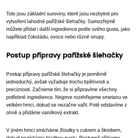
Toto jsou základní suroviny, které jsou nezbytné pro
vytvoření lahodné pařížské šlehačky. Samozřejmě
můžete přidat i další ingredience podle svého gusta, jako
například čokoládu, ovoce nebo různé sirupy.
Postup přípravy pařížské šlehačky
Postup přípravy pařížské šlehačky je poměrně
jednoduchý, avšak vyžaduje trochu trpělivosti a
preciznosti. Začneme tím, že si připravíme všechny
potřebné ingredience. Nejprve rozehřejeme smetanu ve
velkém hrnci, dokud se nezačne vařit. Poté odstavíme z
ohně a přidáme vanilkový extrakt.
V jiném hrnci smícháme žloutky s cukrem a škrobem,
dokud nezískáme hladkou pastu. Postupně přilijeme