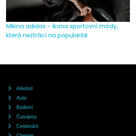
Mikina adidas - ikona sportovní módy,
která neztrácí na popularitě
Alkohol
Auta
Bydlení
Časopisy
Cestování
Chemie