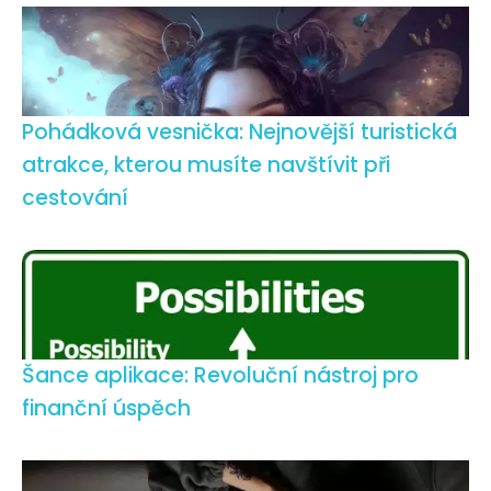
Pohádková vesnička: Nejnovější turistická
atrakce, kterou musíte navštívit při
cestování
Šance aplikace: Revoluční nástroj pro
finanční úspěch