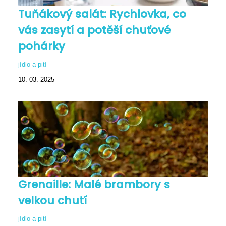
Tuňákový salát: Rychlovka, co
vás zasytí a potěší chuťové
pohárky
jídlo a pití
10. 03. 2025
Grenaille: Malé brambory s
velkou chutí
jídlo a pití