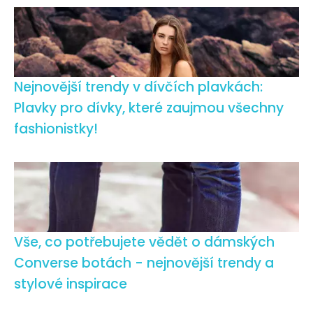
Nejnovější trendy v dívčích plavkách:
Plavky pro dívky, které zaujmou všechny
fashionistky!
Vše, co potřebujete vědět o dámských
Converse botách - nejnovější trendy a
stylové inspirace