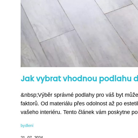
Jak vybrat vhodnou podlahu d
&nbsp;Výběr správné podlahy pro váš byt může b
faktorů. Od materiálu přes odolnost až po estet
vašeho interiéru. Tento článek vám poskytne pod
bydlení
21. 07. 2024