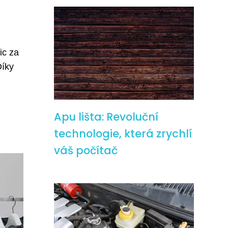
ic za
Díky
Apu lišta: Revoluční
technologie, která zrychlí
váš počítač