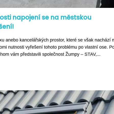
sti napojení se na městskou
šení!
u anebo kancelářských prostor, které se však nachází
domi nutnosti vyřešení tohoto problému po vlastní ose. P
ychom vám představili společnost Žumpy – STAV,...