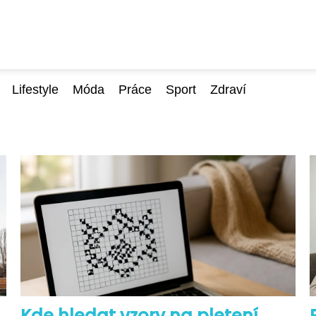
Lifestyle
Móda
Práce
Sport
Zdraví
Kde hledat vzory na pletení